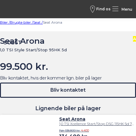
Find os
Menu
Biler /
Brugte biler /
Seat /
Seat Arona
Seat Arona
A
SOLGT
1,0 TSI Style Start/Stop 95HK 5d
99.500 kr.
Bliv kontaktet, hvis der kommer lign. biler på lager
Bliv kontaktet
Lignende biler på lager
Seat Arona
1,0 TSI Xcellence Start/Stop DSG 115HK 5d 7g Aut.
Før 138.800 kr.
4.400