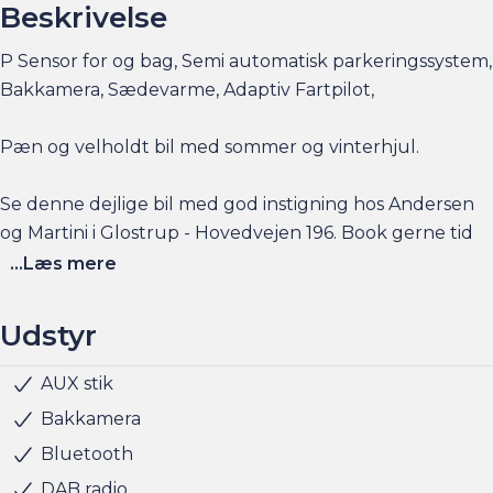
Beskrivelse
P Sensor for og bag, Semi automatisk parkeringssystem,
Bakkamera, Sædevarme, Adaptiv Fartpilot,
Pæn og velholdt bil med sommer og vinterhjul.
Se denne dejlige bil med god instigning hos Andersen
og Martini i Glostrup - Hovedvejen 196. Book gerne tid
på am.dk eller 36931320.
...Læs mere
Udstyr
AUX stik
Metallak
Tonede ruder
Armlæn
Højdejusterbart førersæde
Højdejusterbart passagersæde
Justerbart rat
Kopholder
Læderrat
Multijusterbart rat
Splitbagsæde
6 Airbags
ABS
Antispin
ESP
Lyssensor
Startspærre
Semi-automatisk parkering
Bakkamera
Bluetooth
DAB radio