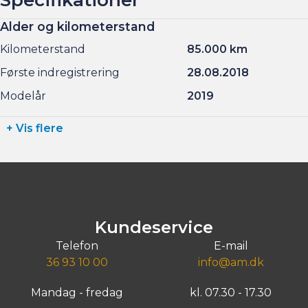
Alder og kilometerstand
Kilometerstand
85.000 km
Første indregistrering
28.08.2018
Modelår
2019
+ Vis flere
Kundeservice
Telefon
E-mail
36 93 10 00
info@am.dk
Mandag - fredag
kl. 07.30 - 17.30