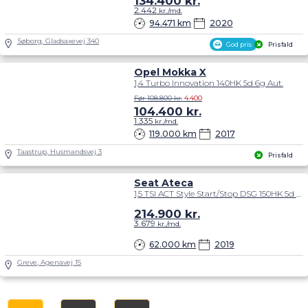
134.400
kr.
2.442
kr./md.
94.471 km
2020
Søborg, Gladsaxevej 340
God pris
Prisfald
Opel Mokka X
1,4 Turbo Innovation 140HK 5d 6g Aut.
Før 108.800 kr.
4.400
104.400
kr.
1.335
kr./md.
119.000 km
2017
Taastrup, Husmandsvej 3
Prisfald
Seat Ateca
1,5 TSI ACT Style Start/Stop DSG 150HK 5d 7g Aut.
214.900
kr.
3.679
kr./md.
62.000 km
2019
Greve, Agenavej 15