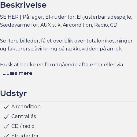
Beskrivelse
SE HER | På lager, El-ruder for, El-justerbar sidespejle,
Sædevarme for, AUX stik, Aircondition, Radio, CD
Se flere billeder, få et overblik over totalomkostninger
og faktorers påvirkning på rækkevidden på am.dk
Husk at booke en forudgående aftale her eller via
am.dk - så er bilen gjort klar, når du kommer, og der er
...Læs mere
sat tid af med en salgskonsulent til at snakke om
handlen efterfølgende.
Udstyr
Har du behov for et billån, så kan vi hjælpe med
Aircondition
Startspærre
finansiering til markedets bedste priser og vilkår, og vi
Centrallås
tager naturligvis også gerne din nuværende bil i bytte,
CD / radio
hvis du har behov for at få afsat den.
Elruder for