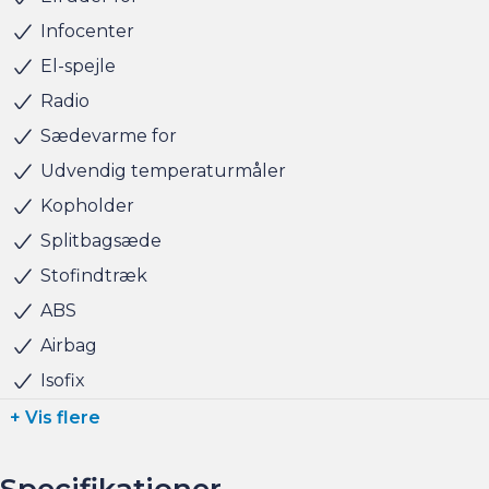
Salgsafdelingen åbningstider:
Infocenter
Man-Fre kl. 10.00 - 17.00
El-spejle
Lørdag kl. 11.00 - 15.00
Radio
Søndag kl. 10.00 - 15.00
Sædevarme for
Udvendig temperaturmåler
Kopholder
Splitbagsæde
Stofindtræk
ABS
Airbag
Isofix
+ Vis flere
Specifikationer