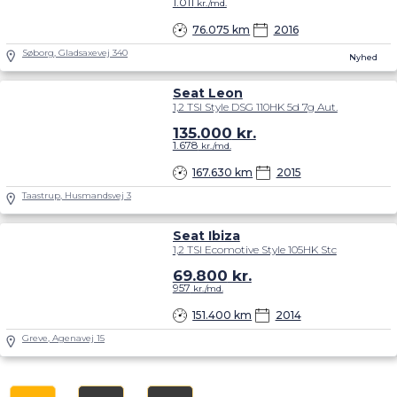
1.011
kr./md.
76.075 km
2016
Søborg, Gladsaxevej 340
Nyhed
Seat Leon
1,2 TSI Style DSG 110HK 5d 7g Aut.
135.000
kr.
1.678
kr./md.
167.630 km
2015
Taastrup, Husmandsvej 3
Seat Ibiza
1,2 TSI Ecomotive Style 105HK Stc
69.800
kr.
957
kr./md.
151.400 km
2014
Greve, Agenavej 15