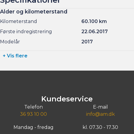
Alder og kilometerstand
Kilometerstand
60.100 km
Første indregistrering
22.06.2017
Modelår
2017
+ Vis flere
Kundeservice
Telefon
E-mail
36 93 10 00
info@am.dk
Mandag - fredag
kl. 07.30 - 17.30