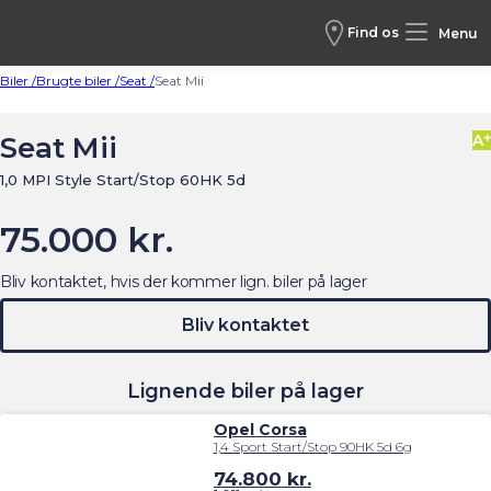
Find os
Menu
Biler /
Brugte biler /
Seat /
Seat Mii
+
Seat Mii
A
1,0 MPI Style Start/Stop 60HK 5d
75.000 kr.
Bliv kontaktet, hvis der kommer lign. biler på lager
Bliv kontaktet
Lignende biler på lager
Opel Corsa
1,4 Sport Start/Stop 90HK 5d 6g
74.800
kr.