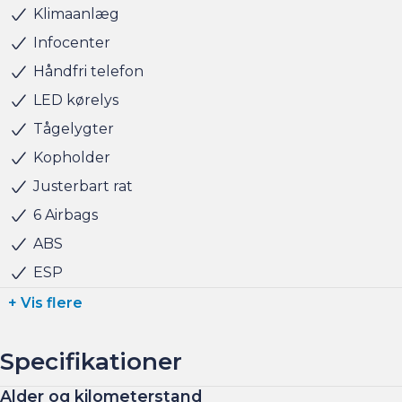
at snakke om handlen efterfølgende.
Klimaanlæg
Infocenter
Altid 150 brugte biler på lager !
Håndfri telefon
BILEN STÅR HOS ANDERSEN & MARTINI - TAASTRUP
LED kørelys
Tågelygter
Kopholder
Justerbart rat
6 Airbags
ABS
ESP
+ Vis flere
Specifikationer
Alder og kilometerstand