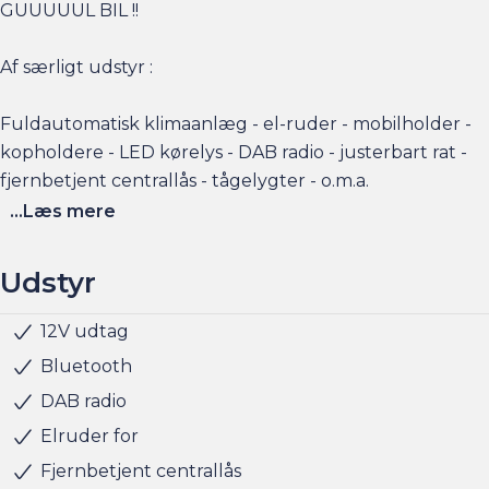
GUUUUUL BIL !!
Af særligt udstyr :
Fuldautomatisk klimaanlæg - el-ruder - mobilholder -
kopholdere - LED kørelys - DAB radio - justerbart rat -
fjernbetjent centrallås - tågelygter - o.m.a.
...Læs mere
Elbilsinfo:
Rækkevidde: (WLTP): 258 km
Udstyr
Hjemmeladning 0-100% : 7 kw / 2 faser (ca. 5,5 timer)
12V udtag
Startspærre
Fragus garantiordning tilbydes
Bluetooth
DAB radio
Husk at booke en forudgående aftale om besigtigelse
Elruder for
eller prøvetur direkte via am.dk eller på telefon 36 93 15
00 så er bilen gjort klar, når du kommer, og der er tid til
Fjernbetjent centrallås