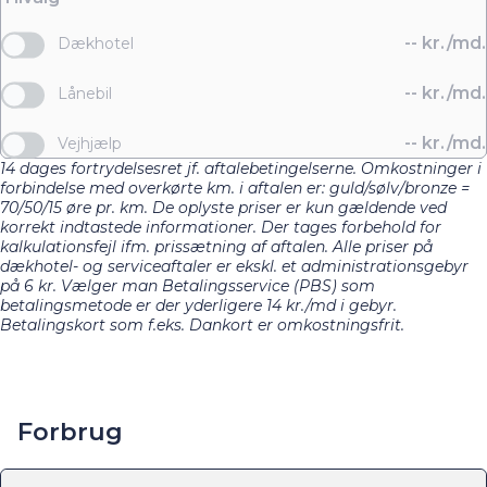
--
kr./md.
Dækhotel
--
kr./md.
Lånebil
--
kr./md.
Vejhjælp
14 dages fortrydelsesret jf. aftalebetingelserne. Omkostninger i
forbindelse med overkørte km. i aftalen er: guld/sølv/bronze =
70/50/15 øre pr. km. De oplyste priser er kun gældende ved
korrekt indtastede informationer. Der tages forbehold for
kalkulationsfejl ifm. prissætning af aftalen. Alle priser på
dækhotel- og serviceaftaler er ekskl. et administrationsgebyr
på 6 kr. Vælger man Betalingsservice (PBS) som
betalingsmetode er der yderligere 14 kr./md i gebyr.
Betalingskort som f.eks. Dankort er omkostningsfrit.
Forbrug