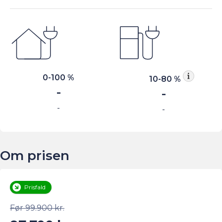
0-100 %
10-80 %
-
-
-
-
Om prisen
Prisfald
Før 99.900 kr.