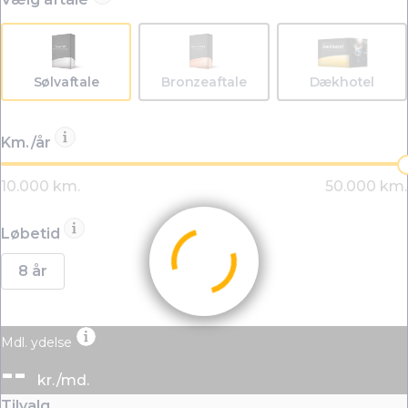
Sølvaftale
Bronzeaftale
Dækhotel
Km./år
Løbetid
8 år
Mdl. ydelse
--
kr./md.
Tilvalg