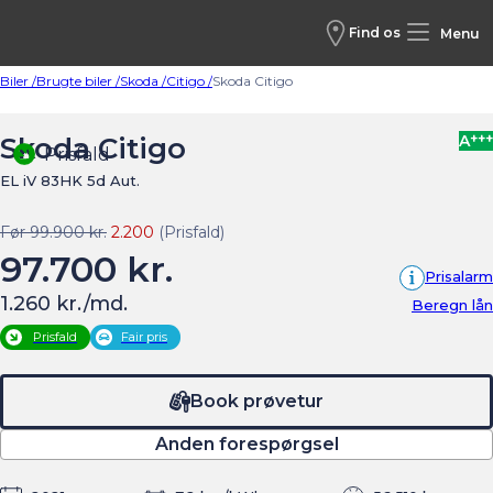
Find os
Menu
Biler /
Brugte biler /
Skoda /
Citigo /
Skoda Citigo
+++
Skoda Citigo
A
Prisfald
EL iV 83HK 5d Aut.
Før 99.900 kr.
2.200
(Prisfald)
97.700 kr.
Prisalarm
1.260 kr./md.
Beregn lån
Prisfald
Fair pris
Book prøvetur
Anden forespørgsel