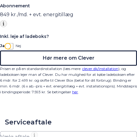
Abonnement
849
kr./md. + evt. energitillæg
Inkl. leje af ladeboks?
Ja
Nej
Hør mere om Clever
Prisen er på en standardinstallation (læs mere:
clever.dk/installation
), og
ladeboksen lejer man af Clever. Du har mulighed for at købe ladeboksen efter
6 mdr. for 2.499 kr. og skifte til Clever Box (betal for dit forbrug). Binding er
min. 6 mdr. (6 x ab.-pris + evt. energitillæg + evt. installationspris).
Mindstepris
i bindingsperiode:
7.593
kr.
Se betingelser
her
.
Serviceaftale
Vælg aftale