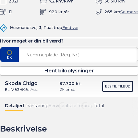
2021
7,2 km/kWh
56.510 km
El
920 kr./år
265 km
Se mere
Husmandsvej 3, Taastrup
Find vej
Hvor meget er din bil værd?
Hent biloplysninger
Skoda Citigo
97.700 kr.
BESTIL TILBUD
0
kr./md.
EL iV 83HK 5d Aut.
Detaljer
Finansiering
Serviceaftale
Forbrug
Total
Beskrivelse