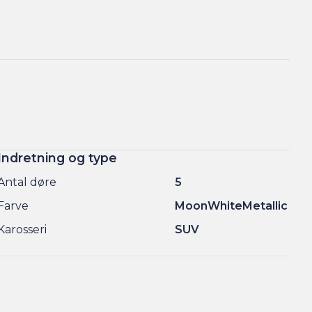
Indretning og type
Antal døre
5
Farve
MoonWhiteMetallic
Karosseri
SUV