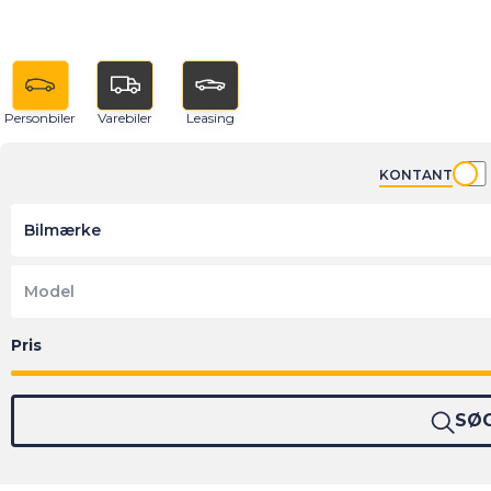
Personbiler
Varebiler
Leasing
KONTANT
Bilmærke
Model
SØ