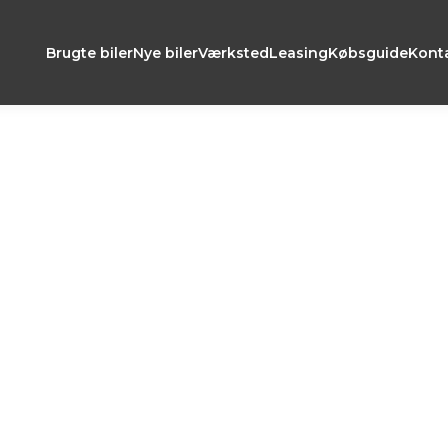
Brugte biler
Nye biler
Værksted
Leasing
Købsguide
Kont