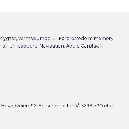
D Forlygter, Varmepumpe, El-Føreresæde m memory
diner i bagdøre, Navigation, Apple Carplay, P
- Hovedvejen196. Book gerne tid på 36931320 eller
stra tryghed med udvidede garantifoirsikringer.