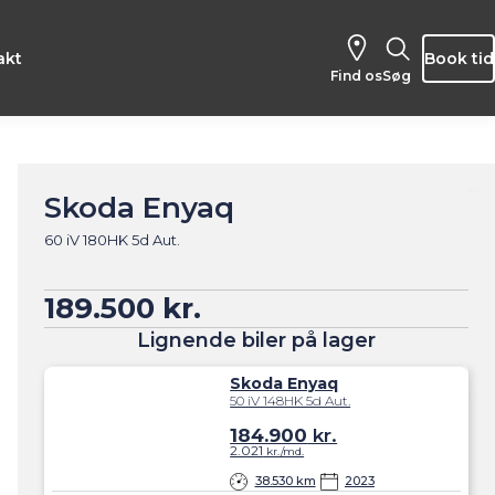
akt
Book tid
Find os
Søg
Skoda Enyaq
60 iV 180HK 5d Aut.
189.500 kr.
Lignende biler på lager
Skoda Enyaq
50 iV 148HK 5d Aut.
184.900
kr.
2.021
kr./md.
38.530 km
2023