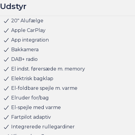
Udstyr
20" Alufælge
Parkeringssensor for/bag
Sædevarme for/bag
Trådløs mobilopladning
Fuld LED forlygter
Mørktonede ruder bag
Armlæn
Armlæn bag
Ambiente belysning
Højdejusterbart passagersæde
Kopholder
Læderrat
Rat m. varme
Splitbagsæde
Airbag
Antispin
Auto hold
Automatisk nødbremsesystem
Automatisk nødopkald
Dæktrykssensor
ESP
Lyssensor
Træthedsregistrering
Vejbaneassistent
Apple CarPlay
App integration
Bakkamera
DAB+ radio
El indst. førersæde m. memory
Elektrisk bagklap
El-foldbare spejle m. varme
Elruder for/bag
El-spejle med varme
Fartpilot adaptiv
Integrerede rullegardiner