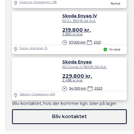
Glostrup, Hovedvejen 196
Nyhed
Skoda Enyaq iV
60 EL 180HK 5d Aut.
219.800
kr.
2.650
kr./md.
57.000 km
2021
Greve, Agenavej 15
Prisfald
Skoda Enyaq
60 Coupe iV 180HK 5d Aut.
229.800
kr.
2.458
kr./md.
54.000 km
2023
Søborg, Gladsaxevej 340
Bliv kontaktet, hvis der kommer lign. biler på lager
Bliv kontaktet