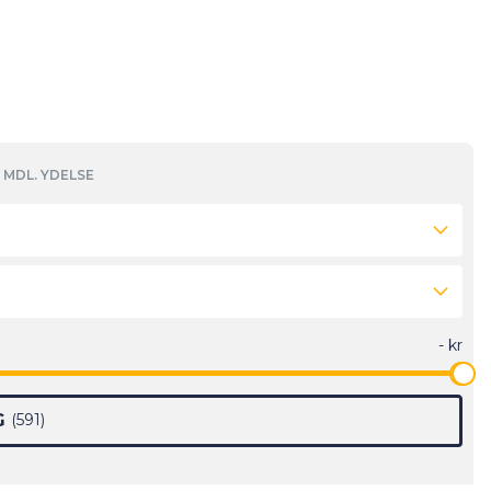
MDL. YDELSE
G
591