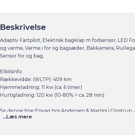
Beskrivelse
Adaptiv Fartpilot, Elektrisk bagklap m fodsensor, LE
og varme, Varme i for og bagsæder, Bakkamera, Rullegar
Sensor for og bag,
Elbilsinfo:
Rækkevidde: (WLTP): 409 km
Hjemmeladning: 11 kw (ca. 6 timer)
Hurtigladning: 120 kw (10-80% = ca. 28 min)
Se denne fine Enyaq hos Andersen & Martini i Glostrup 
...Læs mere
am.dk.
Husk vi tilbyder attraktive finansieringsløsninger og ek