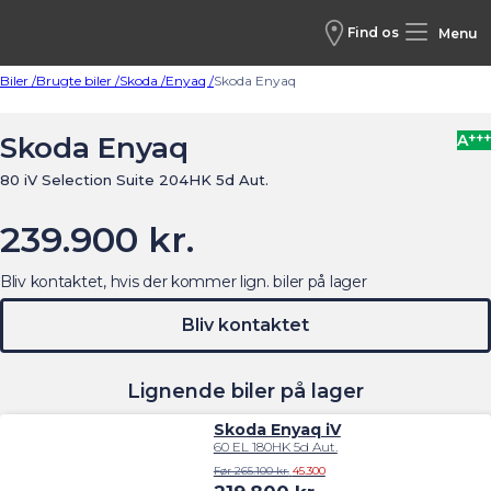
Find os
Menu
Biler /
Brugte biler /
Skoda /
Enyaq /
Skoda Enyaq
+++
Skoda Enyaq
A
80 iV Selection Suite 204HK 5d Aut.
239.900 kr.
Bliv kontaktet, hvis der kommer lign. biler på lager
Bliv kontaktet
Lignende biler på lager
Skoda Enyaq iV
60 EL 180HK 5d Aut.
Før 265.100 kr.
45.300