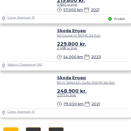
219.800
kr.
2.650
kr./md.
57.000 km
2021
Greve, Agenavej 15
Prisfald
Skoda Enyaq
60 Coupe iV 180HK 5d Aut.
229.800
kr.
2.458
kr./md.
54.000 km
2023
Søborg, Gladsaxevej 340
Skoda Enyaq
80 iV Selection Suite 204HK 5d Aut.
248.900
kr.
2.971
kr./md.
79.000 km
2021
Greve, Agenavej 15