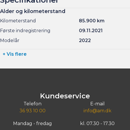
Alder og kilometerstand
Altid 150 brugte biler på lager !
Kilometerstand
85.900 km
BILEN STÅR HOS ANDERSEN & MARTINI - TAASTRUP
Første indregistrering
09.11.2021
Modelår
2022
+ Vis flere
Kundeservice
Telefon
E-mail
36 93 10 00
info@am.dk
Mandag - fredag
kl. 07.30 - 17.30