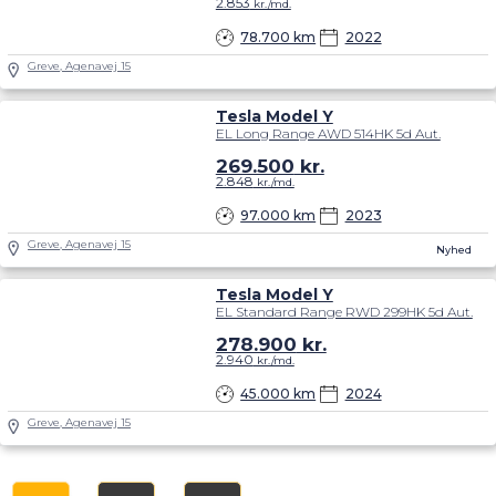
2.853
kr./md.
78.700 km
2022
Greve, Agenavej 15
Tesla Model Y
EL Long Range AWD 514HK 5d Aut.
269.500
kr.
2.848
kr./md.
97.000 km
2023
Greve, Agenavej 15
Nyhed
Tesla Model Y
EL Standard Range RWD 299HK 5d Aut.
278.900
kr.
2.940
kr./md.
45.000 km
2024
Greve, Agenavej 15