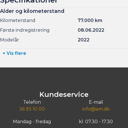
Alder og kilometerstand
Kilometerstand
77.000 km
Første indregistrering
08.06.2022
Modelår
2022
+ Vis flere
Kundeservice
Telefon
E-mail
36 93 10 00
info@am.dk
Mandag - fredag
kl. 07.30 - 17.30