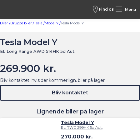
Find os
Menu
Biler /
Brugte biler /
Tesla /
Model Y /
Tesla Model Y
Tesla Model Y
EL Long Range AWD 514HK 5d Aut.
269.900 kr.
Bliv kontaktet, hvis der kommer lign. biler på lager
Bliv kontaktet
Lignende biler på lager
Tesla Model Y
EL RWD 299HK 5d Aut.
270.000
kr.