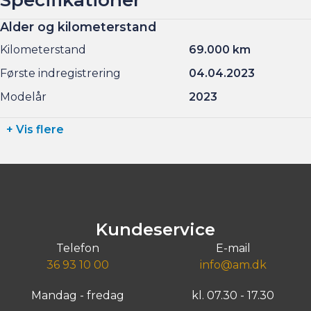
Alder og kilometerstand
Kilometerstand
69.000 km
Første indregistrering
04.04.2023
Modelår
2023
+ Vis flere
Kundeservice
Telefon
E-mail
36 93 10 00
info@am.dk
Mandag - fredag
kl. 07.30 - 17.30