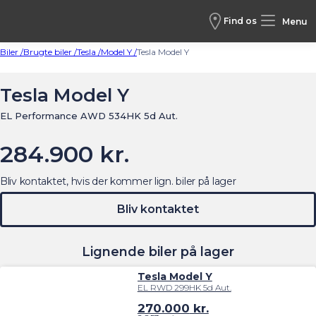
Find os
Menu
Biler /
Brugte biler /
Tesla /
Model Y /
Tesla Model Y
Tesla Model Y
EL Performance AWD 534HK 5d Aut.
284.900 kr.
Bliv kontaktet, hvis der kommer lign. biler på lager
Bliv kontaktet
Lignende biler på lager
Tesla Model Y
EL RWD 299HK 5d Aut.
270.000
kr.