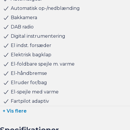
sat tid af med en salgskonsulent til at snakke om
Automatisk op-/nedblænding
handlen efterfølgende.
Bakkamera
DAB radio
Har du behov for et billån, så kan vi hjælpe med
Digital instrumentering
finansiering til markedets bedste priser og vilkår, og vi
tager naturligvis også gerne din nuværende bil i bytte,
El indst. forsæder
hvis du har behov for at få afsat den.
Elektrisk bagklap
El-foldbare spejle m. varme
Salgsafdelingen åbningstider:
El-håndbremse
Man-Fre kl. 10.00 - 17.00
Lørdag kl. 11.00 - 15.00
Elruder for/bag
Søndag kl. 10.00 - 15.00
El-spejle med varme
Fartpilot adaptiv
+ Vis flere
Specifikationer