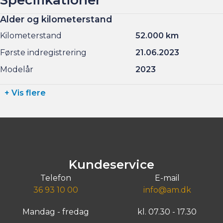
Alder og kilometerstand
Kilometerstand
52.000 km
Første indregistrering
21.06.2023
Modelår
2023
+ Vis flere
Kundeservice
Telefon
E-mail
36 93 10 00
info@am.dk
Mandag - fredag
kl. 07.30 - 17.30