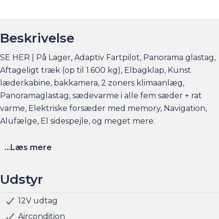
Beskrivelse
SE HER | På Lager, Adaptiv Fartpilot, Panorama glastag,
Aftageligt træk (op til 1.600 kg), Elbagklap, Kunst
læderkabine, bakkamera, 2 zoners klimaanlæg,
Panoramaglastag, sædevarme i alle fem sæder + rat
varme, Elektriske forsæder med memory, Navigation,
Alufælge, El sidespejle, og meget mere.
Elbilsinfo:
...Læs mere
Rækkevidde: (WLTP): 455 km
Hjemmeladning: 11 kw (ca. 4,5 timer)
Udstyr
Hurtigladning: 85 kw (10-80% = ca. 21 min)
12V udtag
Fartpilot adaptiv
Håndfri telefon
Infocenter
Klimaanlæg 2-zoner
Kørecomputer
Multifunktionsrat
Musikstreaming via bluetooth
Navigation
Nøglefri døre
Nøglefri start
Radio
Servo
Sædevarme for/bag
Trådløs mobilopladning
Udvendig temperaturmåler
USB-C tilslutning
Alufælge
Frunk
Fuld LED forlygter
LED baglygter
LED forlygter
LED kørelys
Mørktonede ruder bag
Armlæn
El-justerbart rat
Glastag
Justerbart rat
Kopholder
Rat m. varme
Trådløs telefonopladning
Airbag
ABS
Antispin
Dæktrykssensor
ESP
Isofix
Selealarm
Skiltegenkendelse
Trafikkamera
Vejbaneassistent
Videoovervågning
Anhængertræk aftageligt
Se flere billeder, få et overblik over totalomkostninger
Aircondition