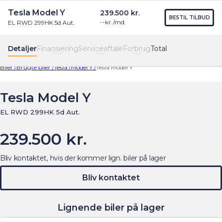
Tesla Model Y
239.500 kr.
Find os
Menu
BESTIL TILBUD
--
kr./md.
EL RWD 299HK 5d Aut.
Detaljer
Finansiering
Serviceaftale
Forbrug
Total
Biler /
Brugte biler /
Tesla /
Model Y /
Tesla Model Y
Tesla Model Y
EL RWD 299HK 5d Aut.
239.500 kr.
Bliv kontaktet, hvis der kommer lign. biler på lager
Bliv kontaktet
Lignende biler på lager