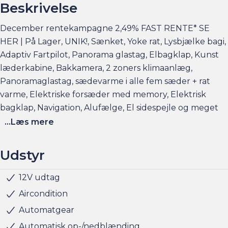
Beskrivelse
December rentekampagne 2,49% FAST RENTE* SE
HER | På Lager, UNIK!, Sænket, Yoke rat, Lysbjælke bagi,
Adaptiv Fartpilot, Panorama glastag, Elbagklap, Kunst
læderkabine, Bakkamera, 2 zoners klimaanlæg,
Panoramaglastag, sædevarme i alle fem sæder + rat
varme, Elektriske forsæder med memory, Elektrisk
bagklap, Navigation, Alufælge, El sidespejle og meget
mere
...Læs mere
Finansieringseksempel ved en bilpris på f.eks. 299.900
Udstyr
kr.
Udbetaling: 59.980,- Månedligydelse: 3.099,-, Rente fast
12V udtag
Fartpilot adaptiv
Håndfri telefon
Infocenter
Klimaanlæg 2-zoner
Kørecomputer
Multifunktionsrat
Musikstreaming via bluetooth
Navigation
Nøglefri døre
Nøglefri start
Radio
Servo
Sædevarme for/bag
Trådløs mobilopladning
Udvendig temperaturmåler
USB-C tilslutning
Alufælge
Frunk
Fuld LED forlygter
LED baglygter
LED forlygter
LED kørelys
Mørktonede ruder bag
Armlæn
El-justerbart rat
Glastag
Justerbart rat
Kopholder
Rat m. varme
Trådløs telefonopladning
Airbag
ABS
Antispin
Dæktrykssensor
ESP
Isofix
Selealarm
Skiltegenkendelse
Trafikkamera
Vejbaneassistent
Videoovervågning
5 sæder
2,49%, Løbetid 96 måneder, ÅOP: 5,67%, Samlede
Aircondition
kreditomkostninger: 57.501,-
Automatgear
Automatisk op-/nedblænding
Elbilsinfo: