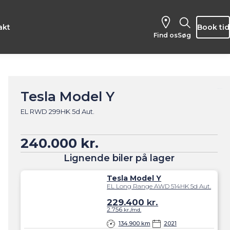
akt
Book tid
Find os
Søg
Tesla Model Y
EL RWD 299HK 5d Aut.
240.000 kr.
Lignende biler på lager
Tesla Model Y
EL Long Range AWD 514HK 5d Aut.
229.400
kr.
2.756
kr./md.
134.900 km
2021