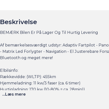
Beskrivelse
BEMÆRK Bilen Er På Lager Og Til Hurtig Levering
Af bemærkelsesværdigt udstyr: Adaptiv Fartpilot - Pa
- Matrix Led Forlygter - Navigation - El Justerebare Fo
Bluetooth og meget mere!
Elbilsinfo:
Rækkevidde: (WLTP): 455km
Hjemmeladning: 11 kw/3 faser (ca. 6 timer)
Hurtigladning: 170 kw (10-80% = ca. 28min))
...Læs mere
Se flere billeder, få et overblik over totalomkostninge