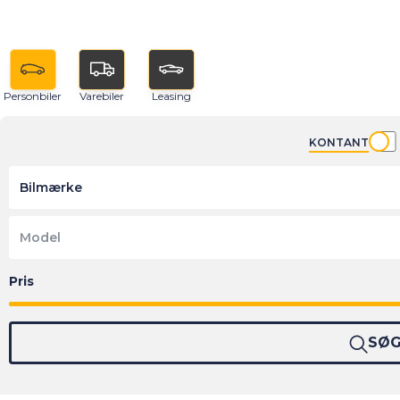
Personbiler
Varebiler
Leasing
KONTANT
Bilmærke
Model
SØ