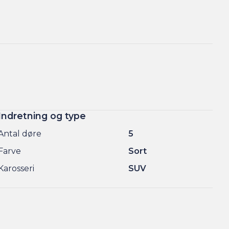
Indretning og type
Antal døre
5
Farve
Sort
Karosseri
SUV