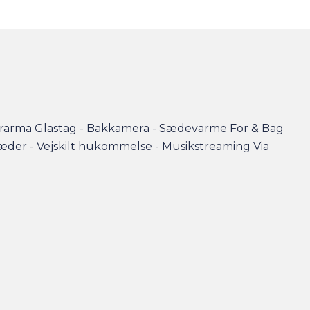
norarma Glastag - Bakkamera - Sædevarme For & Bag
rsæder - Vejskilt hukommelse - Musikstreaming Via
r og faktorers påvirkning på rækkevidden på am.dk