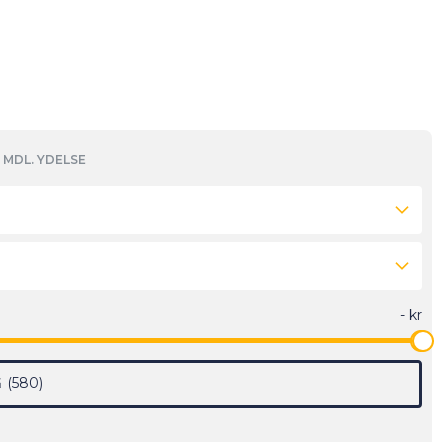
MDL. YDELSE
G
580