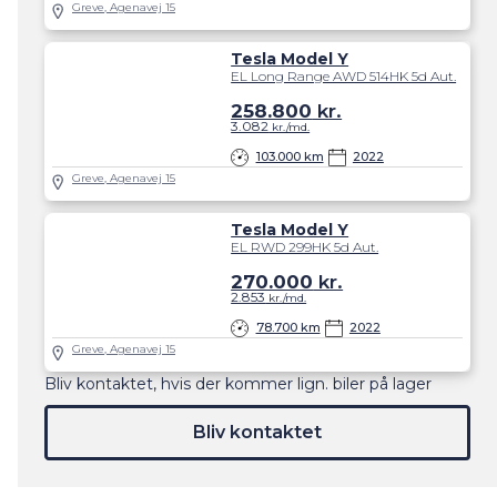
Greve, Agenavej 15
Tesla Model Y
EL Long Range AWD 514HK 5d Aut.
258.800
kr.
3.082
kr./md.
103.000 km
2022
Greve, Agenavej 15
Tesla Model Y
EL RWD 299HK 5d Aut.
270.000
kr.
2.853
kr./md.
78.700 km
2022
Greve, Agenavej 15
Bliv kontaktet, hvis der kommer lign. biler på lager
Bliv kontaktet