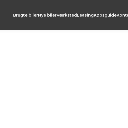
Brugte biler
Nye biler
Værksted
Leasing
Købsguide
Kont