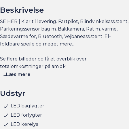
Beskrivelse
SE HER | Klar til levering. Fartpilot, Blindvinkelsassistent,
Parkeringssensor bag m. Bakkamera, Rat m. varme,
Sædevarme for, Bluetooth, Vejbaneassistent, El-
foldbare spejle og meget mere...
Se flere billeder og få et overblik over
totalomkostninger på am.dk.
...Læs mere
Bilen er på lager til hurtig levering og kan ses og prøves
hos Andersen & Martini på Husmandsvej 3, 2630
Udstyr
Taastrup.
LED baglygter
El-foldbare spejle
El-håndbremse
Elruder for/bag
Fartpilot
Fjernbetjent centrallås
Klimaanlæg
Multifunktionsrat
Musikstreaming via bluetooth
Nøglefri start
Parkeringssensor bag
Radio
Sædevarme for
USB stik
Airbag
Alarm
Blindvinkelassistent
Dæktrykssensor
Fører-airbag
Isofix
Selealarm
Vejbaneassistent
Husk at booke en forudgående aftale om besigtigelse
LED forlygter
eller prøvetur direkte via am.dk eller på telefon 36 93 15
LED kørelys
00 så er bilen gjort klar, når du kommer, og der er tid til