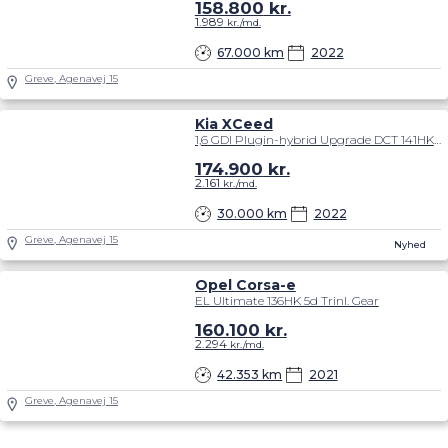
158.800
kr.
1.989
kr./md.
67.000 km
2022
Greve, Agenavej 15
Kia XCeed
1,6 GDI Plugin-hybrid Upgrade DCT 141HK 5d 6g Aut.
174.900
kr.
2.161
kr./md.
30.000 km
2022
Greve, Agenavej 15
Nyhed
Opel Corsa-e
EL Ultimate 136HK 5d Trinl. Gear
160.100
kr.
2.294
kr./md.
42.353 km
2021
Greve, Agenavej 15