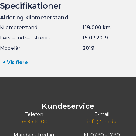
Specifikationer
Alder og kilometerstand
Kilometerstand
119.000 km
Første indregistrering
15.07.2019
Modelår
2019
+ Vis flere
Kundeservice
Telefon
E-mail
36 93 10 00
info@am.dk
Mandag - fredag
kl. 07.30 - 17.30