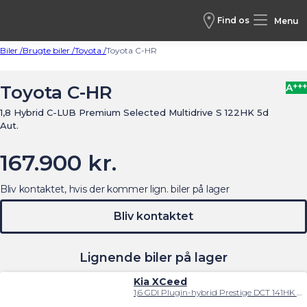
Find os
Menu
Biler /
Brugte biler /
Toyota /
Toyota C-HR
+++
Toyota C-HR
A
1,8 Hybrid C-LUB Premium Selected Multidrive S 122HK 5d
Aut.
167.900 kr.
Bliv kontaktet, hvis der kommer lign. biler på lager
Bliv kontaktet
Lignende biler på lager
Kia XCeed
1,6 GDI Plugin-hybrid Prestige DCT 141HK 5d 6g Aut.