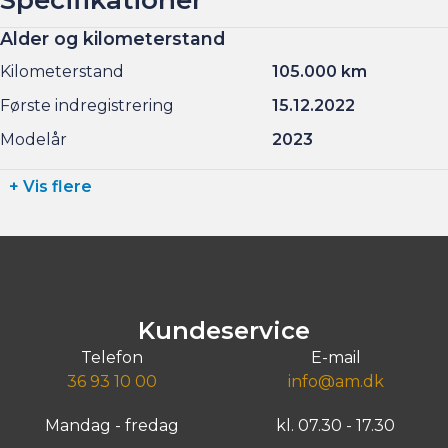
Alder og kilometerstand
Kilometerstand
105.000 km
Første indregistrering
15.12.2022
Modelår
2023
+ Vis flere
Kundeservice
Telefon
E-mail
36 93 10 00
info@am.dk
Mandag - fredag
kl. 07.30 - 17.30