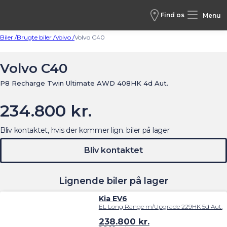
Find os
Menu
Biler /
Brugte biler /
Volvo /
Volvo C40
Volvo C40
P8 Recharge Twin Ultimate AWD 408HK 4d Aut.
234.800 kr.
Bliv kontaktet, hvis der kommer lign. biler på lager
Bliv kontaktet
Lignende biler på lager
Kia EV6
EL Long Range m/Upgrade 229HK 5d Aut.
238.800
kr.