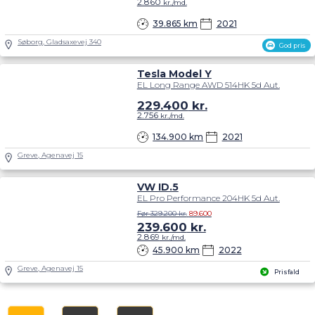
2.860
kr./md.
39.865 km
2021
Søborg, Gladsaxevej 340
God pris
Tesla Model Y
EL Long Range AWD 514HK 5d Aut.
229.400
kr.
2.756
kr./md.
134.900 km
2021
Greve, Agenavej 15
VW ID.5
EL Pro Performance 204HK 5d Aut.
Før 329.200 kr.
89.600
239.600
kr.
2.869
kr./md.
45.900 km
2022
Greve, Agenavej 15
Prisfald