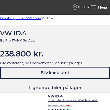
Find os
Menu
Biler /
Brugte biler /
VW /
ID.4 /
VW ID.4
VW ID.4
EL Pro 174HK 5d Aut.
238.800 kr.
Bliv kontaktet, hvis der kommer lign. biler på lager
Bliv kontaktet
Lignende biler på lager
VW ID.4
EL Pro Performance 204HK 5d Aut.
Før 239.700 kr.
9.800