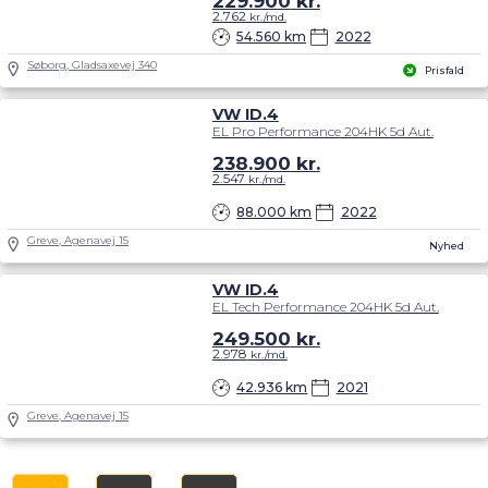
229.900
kr.
2.762
kr./md.
54.560 km
2022
Søborg, Gladsaxevej 340
Prisfald
VW ID.4
EL Pro Performance 204HK 5d Aut.
238.900
kr.
2.547
kr./md.
88.000 km
2022
Greve, Agenavej 15
Nyhed
VW ID.4
EL Tech Performance 204HK 5d Aut.
249.500
kr.
2.978
kr./md.
42.936 km
2021
Greve, Agenavej 15