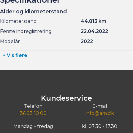
Alder og kilometerstand
Kilometerstand
44.813 km
Første indregistrering
22.04.2022
Modelår
2022
+ Vis flere
Kundeservice
Telefon
E-mail
36 93 10 00
info@am.dk
Mandag - fredag
kl. 07.30 - 17.30