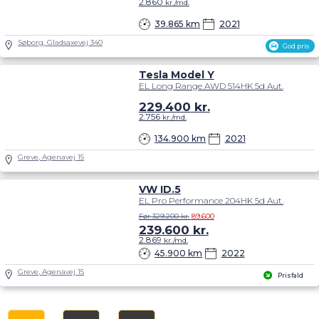
2.860
kr./md.
39.865 km
2021
Søborg, Gladsaxevej 340
God pris
Tesla Model Y
EL Long Range AWD 514HK 5d Aut.
229.400
kr.
2.756
kr./md.
134.900 km
2021
Greve, Agenavej 15
VW ID.5
EL Pro Performance 204HK 5d Aut.
Før 329.200 kr.
89.600
239.600
kr.
2.869
kr./md.
45.900 km
2022
Greve, Agenavej 15
Prisfald