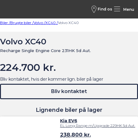
Find os
Menu
Biler /
Brugte biler /
Volvo /
XC40 /
Volvo XC40
Volvo XC40
Recharge Single Engine Core 231HK 5d Aut.
224.700 kr.
Bliv kontaktet, hvis der kommer lign. biler på lager
Bliv kontaktet
Lignende biler på lager
Kia EV6
EL Long Range m/Upgrade 229HK 5d Aut.
238.800
kr.