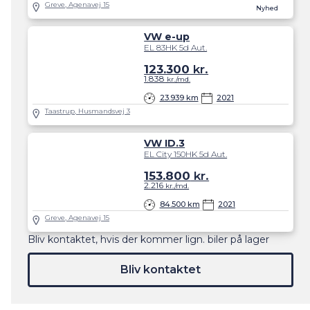
Greve, Agenavej 15
Nyhed
VW e-up
EL 83HK 5d Aut.
123.300
kr.
1.838
kr./md.
23.939 km
2021
Taastrup, Husmandsvej 3
VW ID.3
EL City 150HK 5d Aut.
153.800
kr.
2.216
kr./md.
84.500 km
2021
Greve, Agenavej 15
Bliv kontaktet, hvis der kommer lign. biler på lager
Bliv kontaktet