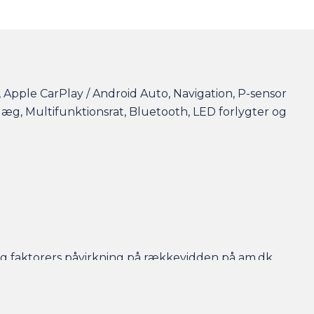
, Apple CarPlay / Android Auto, Navigation, P-sensor
nlæg, Multifunktionsrat, Bluetooth, LED forlygter og
r og faktorers påvirkning på rækkevidden på am.dk
- så er bilen gjort klar, når du kommer, og der er
en efterfølgende.