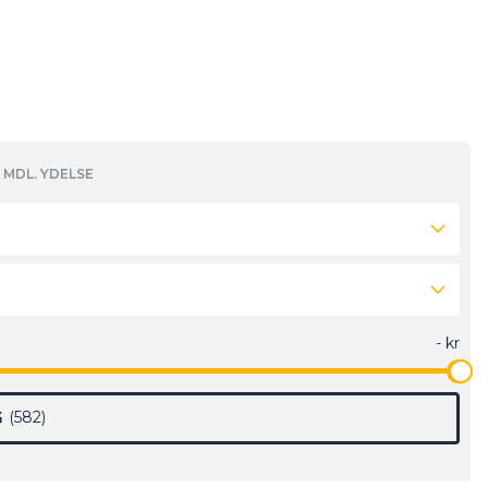
MDL. YDELSE
G
582