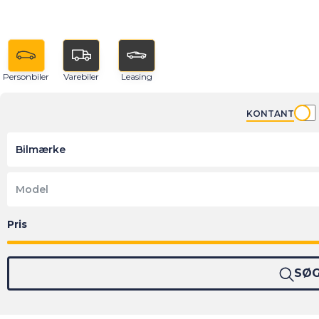
Personbiler
Varebiler
Leasing
KONTANT
Bilmærke
Model
SØ