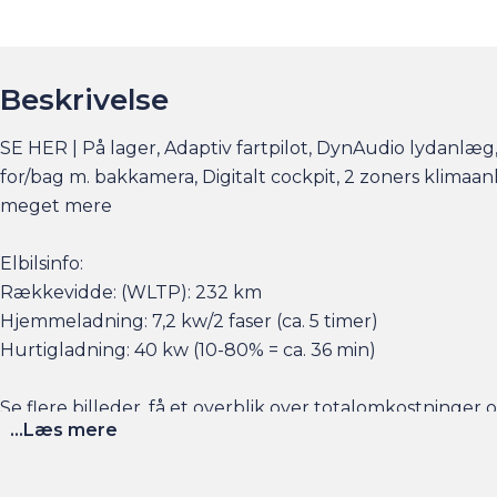
Beskrivelse
SE HER | På lager, Adaptiv fartpilot, DynAudio lydanlæg
for/bag m. bakkamera, Digitalt cockpit, 2 zoners klimaa
meget mere
Elbilsinfo:
Rækkevidde: (WLTP): 232 km
Hjemmeladning: 7,2 kw/2 faser (ca. 5 timer)
Hurtigladning: 40 kw (10-80% = ca. 36 min)
Se flere billeder, få et overblik over totalomkostninge
...Læs mere
Husk at booke en forudgående aftale her eller via am.dk 
sat tid af med en salgskonsulent til at snakke om handl