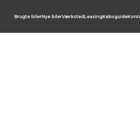
Brugte biler
Nye biler
Værksted
Leasing
Købsguide
Kont