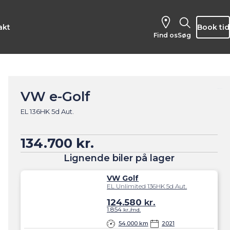
akt
Book tid
Find os
Søg
VW e-Golf
EL 136HK 5d Aut.
134.700 kr.
Lignende biler på lager
VW Golf
EL Unlimited 136HK 5d Aut.
124.580
kr.
1.854
kr./md.
54.000 km
2021