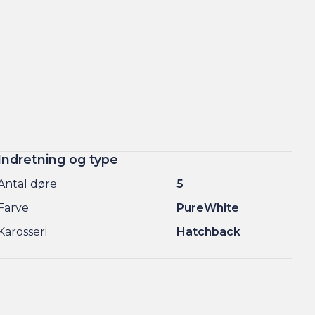
Indretning og type
Antal døre
5
Farve
PureWhite
Karosseri
Hatchback