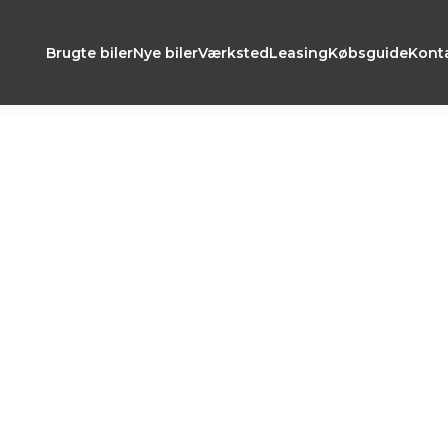
Brugte biler
Nye biler
Værksted
Leasing
Købsguide
Kont