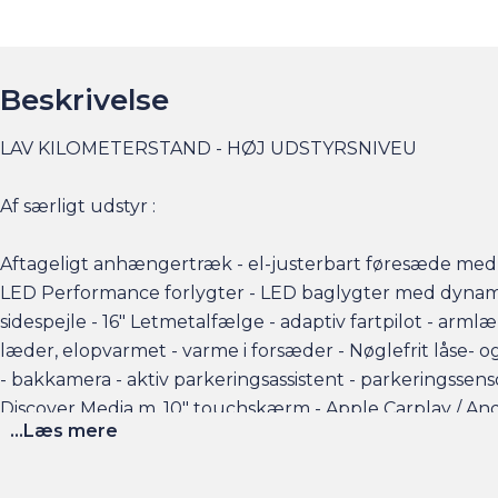
Beskrivelse
LAV KILOMETERSTAND - HØJ UDSTYRSNIVEU
Af særligt udstyr :
Aftageligt anhængertræk - el-justerbart føresæde med
LED Performance forlygter - LED baglygter med dynamisk 
sidespejle - 16" Letmetalfælge - adaptiv fartpilot - armlæn
læder, elopvarmet - varme i forsæder - Nøglefrit låse- 
- bakkamera - aktiv parkeringsassistent - parkeringssens
Discover Media m. 10" touchskærm - Apple Carplay / Andr
...Læs mere
Fragus garantiordning tilbydes