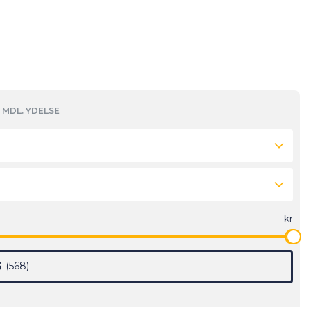
MDL. YDELSE
G
568