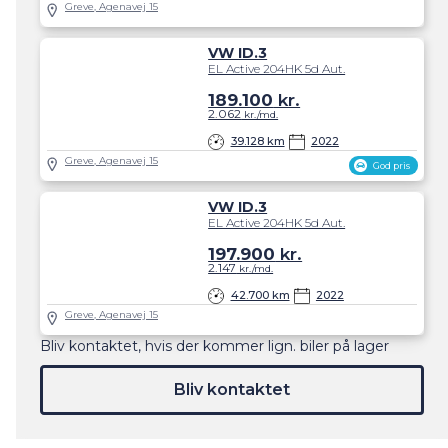
Greve, Agenavej 15
VW ID.3
EL Active 204HK 5d Aut.
189.100
kr.
2.062
kr./md.
39.128 km
2022
Greve, Agenavej 15
God pris
VW ID.3
EL Active 204HK 5d Aut.
197.900
kr.
2.147
kr./md.
42.700 km
2022
Greve, Agenavej 15
Bliv kontaktet, hvis der kommer lign. biler på lager
Bliv kontaktet