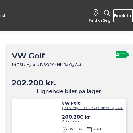
akt
Book tid
Find os
Søg
VW Golf
+++
A
1,4 TSI eHybrid DSG 204HK 5d 6g Aut.
202.200 kr.
Lignende biler på lager
VW Polo
1,0 TSI Highline DSG 110HK 5d 7g Aut.
200.200
kr.
2.955
kr./md.
96.600 km
2021