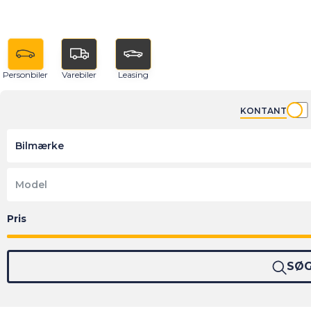
Personbiler
Varebiler
Leasing
KONTANT
Bilmærke
Model
SØ