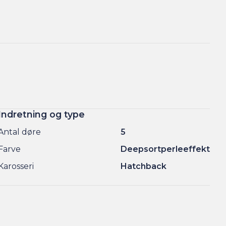
Indretning og type
Antal døre
5
Farve
Deepsortperleeffekt
Karosseri
Hatchback