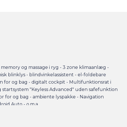
 memory og massage i ryg - 3 zone klimaanlæg -
blinklys - blindvinkelassistent - el-foldebare
 for og bag - digitalt cockpit - Multifunktionsrat i
og startsystem "Keyless Advanced" uden safefunktion
or for og bag - ambiente lyspakke - Navigation
oid Auto - o.m.a.