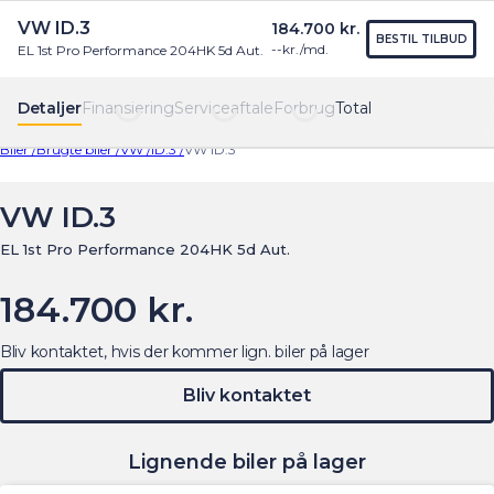
VW ID.3
184.700 kr.
Find os
Menu
BESTIL TILBUD
--
kr./md.
EL 1st Pro Performance 204HK 5d Aut.
Detaljer
Finansiering
Serviceaftale
Forbrug
Total
Biler /
Brugte biler /
VW /
ID.3 /
VW ID.3
VW ID.3
EL 1st Pro Performance 204HK 5d Aut.
184.700 kr.
Bliv kontaktet, hvis der kommer lign. biler på lager
Bliv kontaktet
Lignende biler på lager