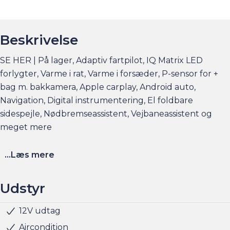
Beskrivelse
SE HER | På lager, Adaptiv fartpilot, IQ Matrix LED
forlygter, Varme i rat, Varme i forsæder, P-sensor for +
bag m. bakkamera, Apple carplay, Android auto,
Navigation, Digital instrumentering, El foldbare
sidespejle, Nødbremseassistent, Vejbaneassistent og
meget mere
Elbilsinfo:
...Læs mere
Rækkevidde: (WLTP): 427 km
Hjemmeladning: 11 kw/3 faser (ca. 6 timer)
Udstyr
Hurtigladning: 124 kw (10-80% = ca. 31 min)
12V udtag
Multifunktionsrat
Musikstreaming via bluetooth
Navigation
Nøglefri start
Parkeringssensor for/bag
Radio
Regnsensor
Sædevarme for
USB stik
Udvendig temperaturmåler
Indfarvede kofangere
LED baglygter
LED kørelys
Armlæn
Justerbart rat
Kopholder
Læderrat
Splitbagsæde
Stofindtræk
ABS
Airbag
Antispin
Automatisk nødopkald
Dæktrykssensor
ESP
Fører-airbag
Isofix
Lyssensor
Passager-airbag
Selealarm
Side-airbag
Startspærre
Vejbaneassistent
Rat m. varme
Klimaanlæg
Nøglefri døre
Alufælge
LED forlygter
Fuld LED forlygter
5 sæder
Bakkamera
Matrix LED forlygter
Se flere billeder, få et overblik over totalomkostninger
Aircondition