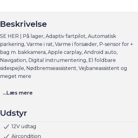
Beskrivelse
SE HER | På lager, Adaptiv fartpilot, Automatisk
parkering, Varme i rat, Varme i forsæder, P-sensor for +
bag m. bakkamera, Apple carplay, Android auto,
Navigation, Digital instrumentering, El foldbare
sidespejle, Nødbremseassistent, Vejbaneassistent og
meget mere
Elbilsinfo:
...Læs mere
Rækkevidde: (WLTP): 427 km
Hjemmeladning: 11 kw/3 faser (ca. 6 timer)
Udstyr
Hurtigladning: 124 kw (10-80% = ca. 31 min)
12V udtag
Multifunktionsrat
Musikstreaming via bluetooth
Navigation
Nøglefri start
Parkeringssensor for/bag
Radio
Regnsensor
Sædevarme for
USB stik
Udvendig temperaturmåler
Indfarvede kofangere
LED baglygter
LED kørelys
Armlæn
Justerbart rat
Kopholder
Læderrat
Splitbagsæde
Stofindtræk
ABS
Airbag
Antispin
Automatisk nødopkald
Dæktrykssensor
ESP
Fører-airbag
Isofix
Lyssensor
Passager-airbag
Selealarm
Side-airbag
Startspærre
Vejbaneassistent
Rat m. varme
Klimaanlæg
Nøglefri døre
Alufælge
LED forlygter
Fuld LED forlygter
5 sæder
Bakkamera
Se flere billeder, få et overblik over totalomkostninger
Aircondition