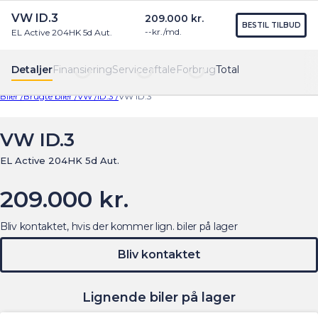
VW ID.3
209.000 kr.
Find os
Menu
BESTIL TILBUD
--
kr./md.
EL Active 204HK 5d Aut.
Detaljer
Finansiering
Serviceaftale
Forbrug
Total
Biler /
Brugte biler /
VW /
ID.3 /
VW ID.3
VW ID.3
EL Active 204HK 5d Aut.
209.000 kr.
Bliv kontaktet, hvis der kommer lign. biler på lager
Bliv kontaktet
Lignende biler på lager