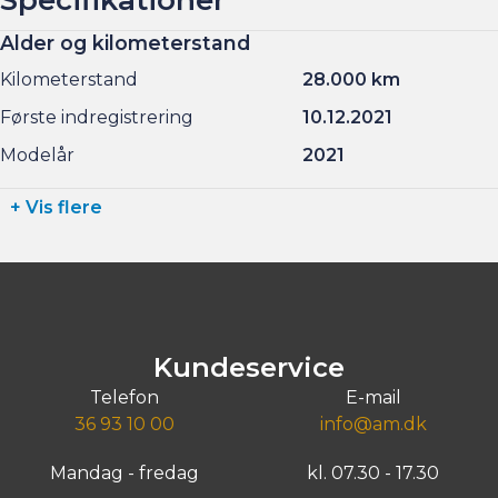
Alder og kilometerstand
Kilometerstand
28.000 km
Første indregistrering
10.12.2021
Modelår
2021
+ Vis flere
Kundeservice
Telefon
E-mail
36 93 10 00
info@am.dk
Mandag - fredag
kl. 07.30 - 17.30