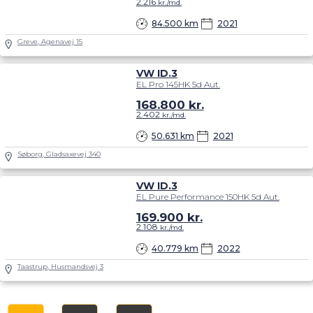
2.216
kr./md.
84.500 km
2021
Greve, Agenavej 15
VW ID.3
EL Pro 145HK 5d Aut.
168.800
kr.
2.402
kr./md.
50.631 km
2021
Søborg, Gladsaxevej 340
VW ID.3
EL Pure Performance 150HK 5d Aut.
169.900
kr.
2.108
kr./md.
40.779 km
2022
Taastrup, Husmandsvej 3