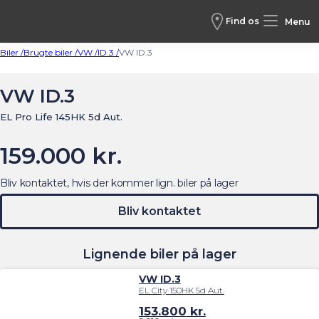
Find os
Menu
Biler /
Brugte biler /
VW /
ID.3 /
VW ID.3
VW ID.3
EL Pro Life 145HK 5d Aut.
159.000 kr.
Bliv kontaktet, hvis der kommer lign. biler på lager
Bliv kontaktet
Lignende biler på lager
VW ID.3
EL City 150HK 5d Aut.
153.800
kr.