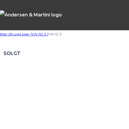
Biler /
Brugte biler /
VW /
ID.3 /
VW ID.3
SOLGT