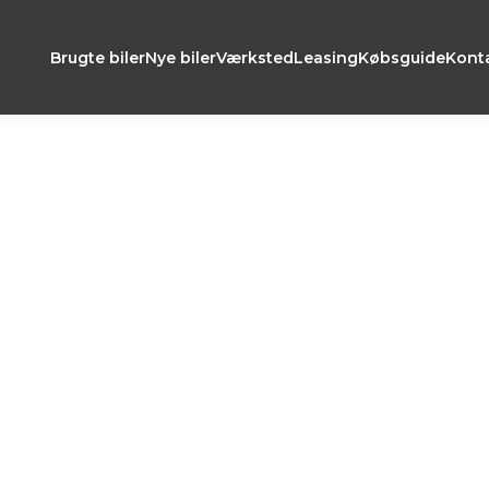
Brugte biler
Nye biler
Værksted
Leasing
Købsguide
Kont