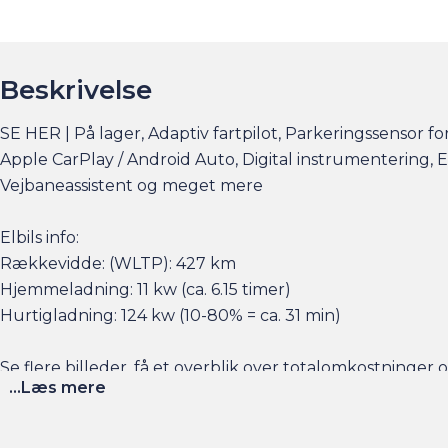
Beskrivelse
SE HER | På lager, Adaptiv fartpilot, Parkeringssensor 
Apple CarPlay / Android Auto, Digital instrumentering, E
Vejbaneassistent og meget mere
Elbils info:
Rækkevidde: (WLTP): 427 km
Hjemmeladning: 11 kw (ca. 6.15 timer)
Hurtigladning: 124 kw (10-80% = ca. 31 min)
Se flere billeder, få et overblik over totalomkostninge
...Læs mere
Husk at booke en forudgående aftale her eller via am.dk 
sat tid af med en salgskonsulent til at snakke om handl