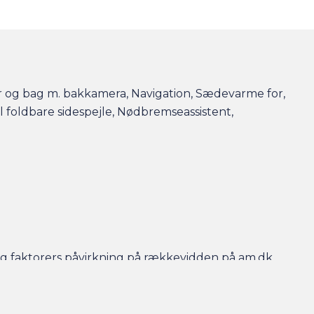
for og bag m. bakkamera, Navigation, Sædevarme for,
l foldbare sidespejle, Nødbremseassistent,
r og faktorers påvirkning på rækkevidden på am.dk
- så er bilen gjort klar, når du kommer, og der er
en efterfølgende.