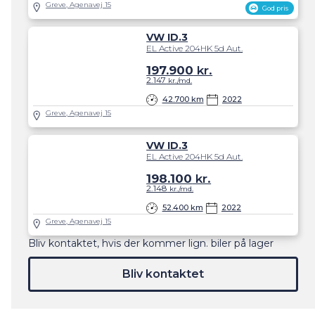
Greve, Agenavej 15
God pris
VW ID.3
EL Active 204HK 5d Aut.
197.900
kr.
2.147
kr./md.
42.700 km
2022
Greve, Agenavej 15
VW ID.3
EL Active 204HK 5d Aut.
198.100
kr.
2.148
kr./md.
52.400 km
2022
Greve, Agenavej 15
Bliv kontaktet, hvis der kommer lign. biler på lager
Bliv kontaktet