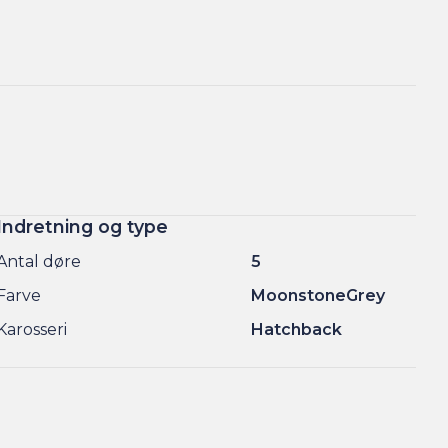
Indretning og type
Antal døre
5
Farve
MoonstoneGrey
Karosseri
Hatchback