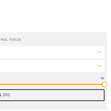
MDL. YDELSE
G
591