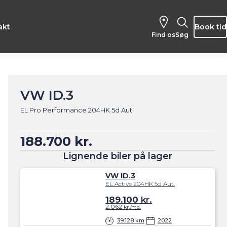
akt
Book tid
Find os
Søg
VW ID.3
EL Pro Performance 204HK 5d Aut.
188.700 kr.
Lignende biler på lager
VW ID.3
EL Active 204HK 5d Aut.
189.100
kr.
2.062
kr./md.
39.128 km
2022