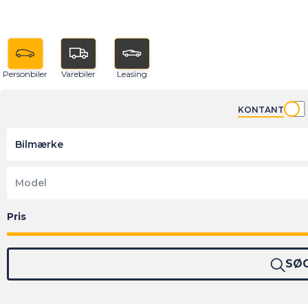
Personbiler
Varebiler
Leasing
KONTANT
Bilmærke
Model
SØ