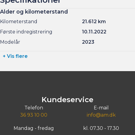
Alder og kilometerstand
Kilometerstand
21.612 km
Første indregistrering
10.11.2022
Modelår
2023
+ Vis flere
Kundeservice
Telefon
E-mail
36 93 10 00
info@am.dk
Mandag - fredag
kl. 07.30 - 17.30