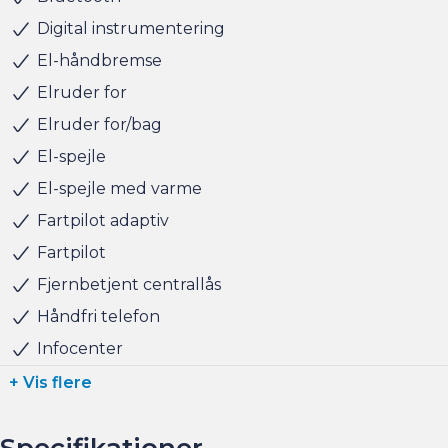
finansiering til markedets bedste priser og vilkår, og vi
Digital instrumentering
tager naturligvis også gerne din nuværende bil i bytte,
El-håndbremse
hvis du har behov for at få afsat den.
Elruder for
Elruder for/bag
Vi ses i Søborg
El-spejle
El-spejle med varme
Fartpilot adaptiv
Fartpilot
Fjernbetjent centrallås
Håndfri telefon
Infocenter
+ Vis flere
Specifikationer