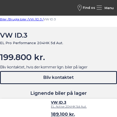
Find os
Menu
Biler /
Brugte biler /
VW /
ID.3 /
VW ID.3
VW ID.3
EL Pro Performance 204HK 5d Aut.
199.800 kr.
Bliv kontaktet, hvis der kommer lign. biler på lager
Bliv kontaktet
Lignende biler på lager
VW ID.3
EL Active 204HK 5d Aut.
189.100
kr.