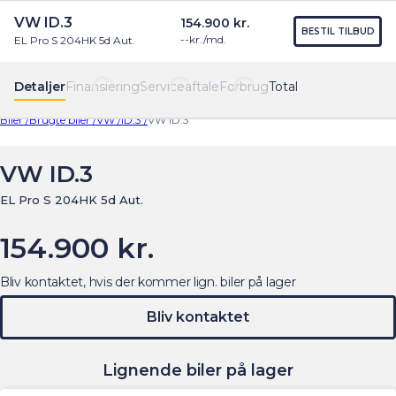
VW ID.3
154.900 kr.
Find os
Menu
BESTIL TILBUD
--
kr./md.
EL Pro S 204HK 5d Aut.
Detaljer
Finansiering
Serviceaftale
Forbrug
Total
Biler /
Brugte biler /
VW /
ID.3 /
VW ID.3
VW ID.3
EL Pro S 204HK 5d Aut.
154.900 kr.
Bliv kontaktet, hvis der kommer lign. biler på lager
Bliv kontaktet
Lignende biler på lager