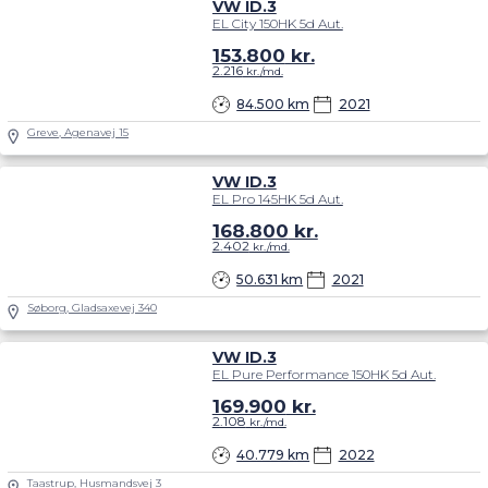
VW ID.3
EL City 150HK 5d Aut.
153.800
kr.
2.216
kr./md.
84.500 km
2021
Greve, Agenavej 15
VW ID.3
EL Pro 145HK 5d Aut.
168.800
kr.
2.402
kr./md.
50.631 km
2021
Søborg, Gladsaxevej 340
VW ID.3
EL Pure Performance 150HK 5d Aut.
169.900
kr.
2.108
kr./md.
40.779 km
2022
Taastrup, Husmandsvej 3