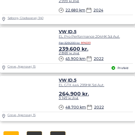
2.999
kr./md.
22.680 km
2024
Søborg, Gladsaxevej 340
VW ID.5
EL Pro Performance 204HK 5d Aut.
Før 329.200 kr.
89.600
239.600
kr.
2.869
kr./md.
45.900 km
2022
Greve, Agenavej 15
Prisfald
VW ID.5
EL GTX 4x4 299HK 5d Aut.
264.900
kr.
3.149
kr./md.
48.700 km
2022
Greve, Agenavej 15