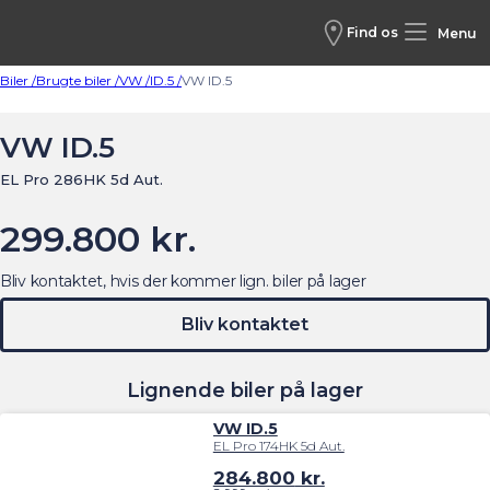
Find os
Menu
Biler /
Brugte biler /
VW /
ID.5 /
VW ID.5
VW ID.5
EL Pro 286HK 5d Aut.
299.800 kr.
Bliv kontaktet, hvis der kommer lign. biler på lager
Bliv kontaktet
Lignende biler på lager
VW ID.5
EL Pro 174HK 5d Aut.
284.800
kr.