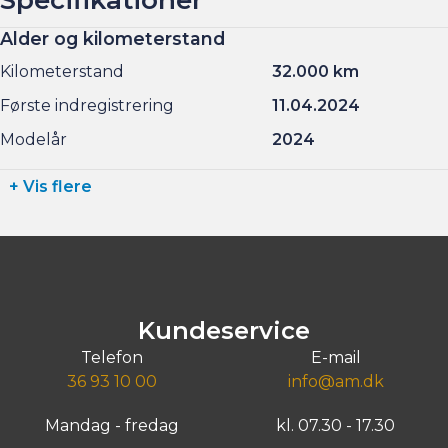
Alder og kilometerstand
Kilometerstand
32.000 km
Første indregistrering
11.04.2024
Modelår
2024
+ Vis flere
Kundeservice
Telefon
E-mail
36 93 10 00
info@am.dk
Mandag - fredag
kl. 07.30 - 17.30