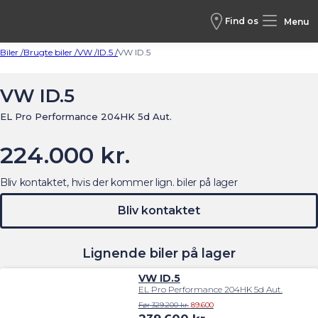
Find os
Menu
Biler /
Brugte biler /
VW /
ID.5 /
VW ID.5
VW ID.5
EL Pro Performance 204HK 5d Aut.
224.000 kr.
Bliv kontaktet, hvis der kommer lign. biler på lager
Bliv kontaktet
Lignende biler på lager
VW ID.5
EL Pro Performance 204HK 5d Aut.
Før 329.200 kr.
89.600