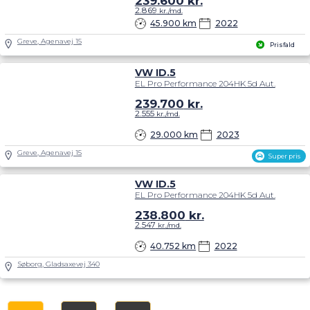
239.600
kr.
2.869
kr./md.
45.900 km
2022
Greve, Agenavej 15
Prisfald
VW ID.5
EL Pro Performance 204HK 5d Aut.
239.700
kr.
2.555
kr./md.
29.000 km
2023
Greve, Agenavej 15
Super pris
VW ID.5
EL Pro Performance 204HK 5d Aut.
238.800
kr.
2.547
kr./md.
40.752 km
2022
Søborg, Gladsaxevej 340