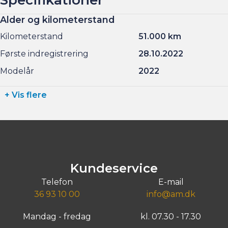
Alder og kilometerstand
Kilometerstand
51.000 km
Første indregistrering
28.10.2022
Modelår
2022
+ Vis flere
Kundeservice
Telefon
E-mail
36 93 10 00
info@am.dk
Mandag - fredag
kl. 07.30 - 17.30