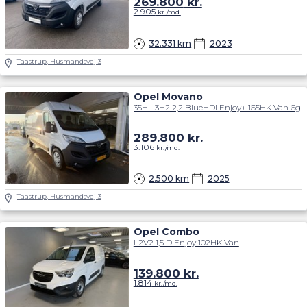
269.800
kr.
2.905
kr./md.
32.331 km
2023
Taastrup, Husmandsvej 3
Opel Movano
35H L3H2 2,2 BlueHDi Enjoy+ 165HK Van 6g
289.800
kr.
3.106
kr./md.
2.500 km
2025
Taastrup, Husmandsvej 3
Opel Combo
L2V2 1,5 D Enjoy 102HK Van
139.800
kr.
1.814
kr./md.