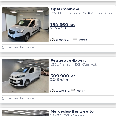
Opel Combo-e
L2V1 EL Innovation+ 136HK Van Trinl. Gear
194.660
kr.
2.115
kr./md.
6.000 km
2023
Taastrup, Husmandsvej 3
Peugeot e-Expert
L3 EL Premium 136HK Van Aut.
309.900
kr.
3.246
kr./md.
4.412 km
2025
Taastrup, Husmandsvej 3
Mercedes-Benz eVito
112 A3 EL 116HK Van Aut.