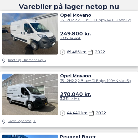
Varebiler på lager netop nu
Opel Movano
35 L2H2 2,2 BlueHDi Enjoy 140HK Van 6g
249.800
kr.
3.031
kr./md.
69.486 km
2022
Taastrup, Husmandsvej 3
Opel Movano
35 L2H2 2,2 BlueHDi Enjoy 140HK Van 6g
270.040
kr.
3.261
kr./md.
44.440 km
2022
Greve, Agenavej 15
Peugeot Boxer