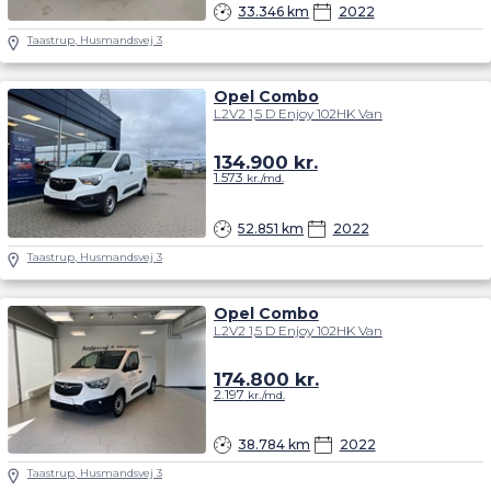
33.346 km
2022
Taastrup, Husmandsvej 3
Opel Combo
L2V2 1,5 D Enjoy 102HK Van
134.900
kr.
1.573
kr./md.
52.851 km
2022
Taastrup, Husmandsvej 3
Opel Combo
L2V2 1,5 D Enjoy 102HK Van
174.800
kr.
2.197
kr./md.
38.784 km
2022
Taastrup, Husmandsvej 3