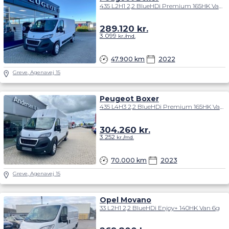
435 L2H1 2,2 BlueHDi Premium 165HK Van 6g
289.120
kr.
3.099
kr./md.
47.900 km
2022
Greve, Agenavej 15
Peugeot Boxer
435 L4H3 2,2 BlueHDi Premium 165HK Van 6g
304.260
kr.
3.252
kr./md.
70.000 km
2023
Greve, Agenavej 15
Opel Movano
33 L2H1 2,2 BlueHDi Enjoy+ 140HK Van 6g