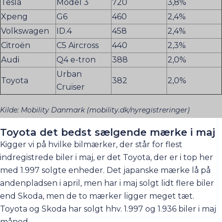
Tesla
Model 3
720
3,8%
Xpeng
G6
460
2,4%
Volkswagen
ID.4
458
2,4%
Citroën
C5 Aircross
440
2,3%
Audi
Q4 e-tron
388
2,0%
Urban
Toyota
382
2,0%
Cruiser
Kilde: Mobility Danmark (mobility.dk/nyregistreringer)
Toyota det bedst sælgende mærke i maj
Kigger vi på hvilke bilmærker, der står for flest
indregistrede biler i maj, er det Toyota, der er i top her
med 1.997 solgte enheder. Det japanske mærke lå på
andenpladsen i april, men har i maj solgt lidt flere biler
end Skoda, men de to mærker ligger meget tæt.
Toyota og Skoda har solgt hhv. 1.997 og 1.936 biler i maj
måned.