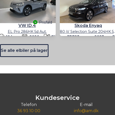
Prisfald
VW ID.4
Skoda Enyaq
EL Pro 286HK 5d Aut.
80 iV Selection Suit
10 km
2026
El
37.783
2023
E
km
Se alle elbiler på lager
ør 329.900 kr.
1.100
Billån
3.048
Billån
3.432
kr./md.
kr./md.
289.800
kr
Kontant
328.800
kr.
Kontant
Søborg, Gladsaxevej 340
Taastrup, Husmandsvej 3
Kundeservice
Telefon
E-mail
36 93 10 00
info@am.dk