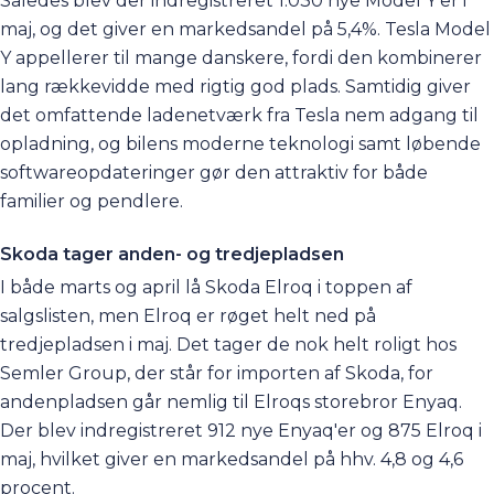
Således blev der indregistreret 1.030 nye Model Y'er i
maj, og det giver en markedsandel på 5,4%. Tesla Model
Y appellerer til mange danskere, fordi den kombinerer
lang rækkevidde med rigtig god plads. Samtidig giver
det omfattende ladenetværk fra
Tesla
nem adgang til
opladning, og bilens moderne teknologi samt løbende
softwareopdateringer gør den attraktiv for både
familier og pendlere.
Skoda tager anden- og tredjepladsen
I både marts og april lå
Skoda Elroq
i toppen af
salgslisten, men Elroq er røget helt ned på
tredjepladsen i maj. Det tager de nok helt roligt hos
Semler Group, der står for importen af Skoda, for
andenpladsen går nemlig til Elroqs storebror
Enyaq
.
Der blev indregistreret 912 nye Enyaq'er og 875 Elroq i
maj, hvilket giver en markedsandel på hhv. 4,8 og 4,6
procent.