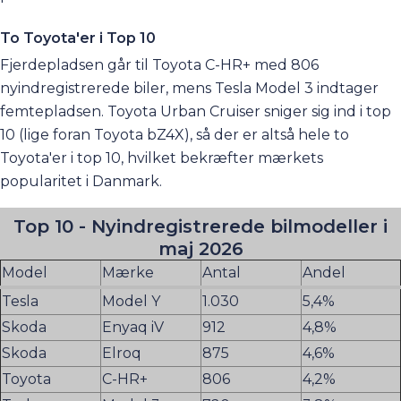
To Toyota'er i Top 10
Fjerdepladsen går til Toyota C-HR+ med 806
nyindregistrerede biler, mens
Tesla Model 3
indtager
femtepladsen. Toyota Urban Cruiser sniger sig ind i top
10 (lige foran Toyota bZ4X), så der er altså hele to
Toyota'er i top 10, hvilket bekræfter mærkets
popularitet i Danmark.
Top 10 - Nyindregistrerede bilmodeller i
maj 2026
Model
Mærke
Antal
Andel
Tesla
Model Y
1.030
5,4%
Skoda
Enyaq iV
912
4,8%
Skoda
Elroq
875
4,6%
Toyota
C-HR+
806
4,2%