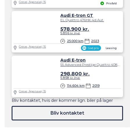
Greve, Agenavej 15
Prisfald
Audi E-tron GT
EL Quattro 476HK 4d Aut.
578.900
kr.
5.896
kr./md.
25.000 km
2023
Greve, Agenavej 15
God pris
Leasing
Audi E-tron
55 Advanced Prestige Quattro 408HK 5d Aut.
298.800
kr.
5.858
kr./md.
114.604 km
2019
Greve, Agenavej 15
Bliv kontaktet, hvis der kommer lign. biler på lager
Bliv kontaktet