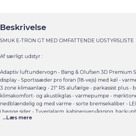
Beskrivelse
SMUK E-TRON GT MED OMFATTENDE UDSTYRSLISTE
Af særligt udstyr :
Adaptiv luftundervogn - Bang & Olufsen 3D Premium S
display - Sportssæder pro foran (18-vejs) med køl - varm
3 zone klimaanlæg - 21" RS alufælge - parkassist plus - 
klimakomfort- og akustikglas - varmepumpe - mørktone
nedblændelig og med varme - sorte bremsekaliber - LED
i begge sider - Tyverialarm, kabineovervågning, backu
...Læs mere
adgang - elektrisk bakklap - o.m.a.
Elbilsinfo: