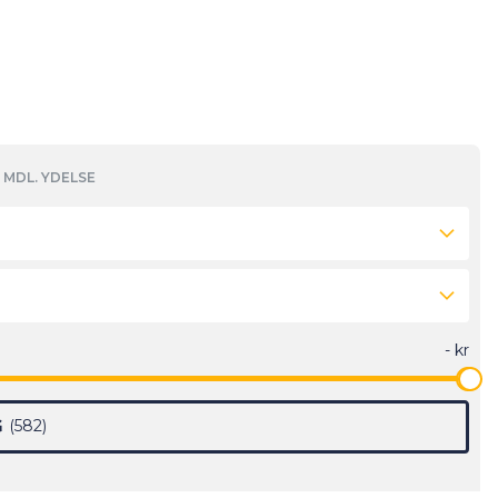
MDL. YDELSE
G
582