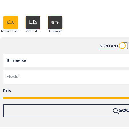
Personbiler
Varebiler
Leasing
KONTANT
Bilmærke
Model
SØ