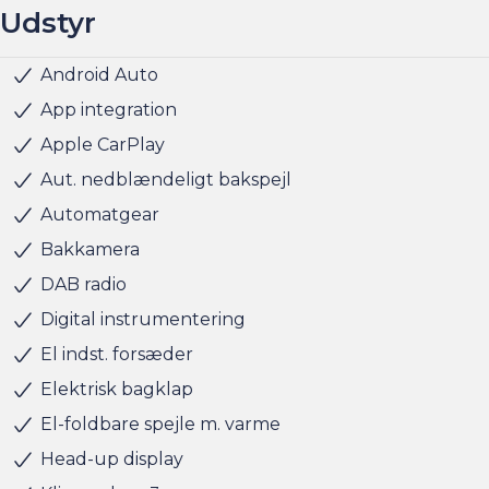
Udstyr
Rækkevidde: (WLTP): 479 km
Hjemmeladning: 11 kw/3 faser (ca. 9 timer)
Android Auto
Navigation
Parkeringssensor for
Parkeringssensor bag
Regnsensor
Sportssæder
Sædekøling
Sædevarme for
21" Alufælge
Frunk
LED baglygter
LED forlygter
LED kørelys
Metallak
Mørktonede ruder bag
Armlæn
Armlæn bag
Glastag
Læderrat
Kopholder
Auto hold
Dæktrykssensor
ESP
Lyssensor
Vejbaneassistent
Panoramaglastag
Hurtigladning: 268 kw (10-80% = ca. 17 min)
App integration
BILEN STÅR HOS ANDERSEN & MARTINI - BRUGTVOG
Apple CarPlay
Aut. nedblændeligt bakspejl
Automatgear
Bakkamera
DAB radio
Digital instrumentering
El indst. forsæder
Elektrisk bagklap
El-foldbare spejle m. varme
Head-up display