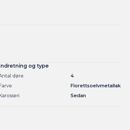
Indretning og type
Antal døre
4
Farve
Florettsoelvmetallak
Karosseri
Sedan