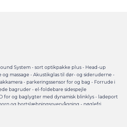
ound System - sort optikpakke plus - Head-up
e og massage - Akustikglas til dør- og sideruderne -
bakkamera - parkeringssensor for og bag - Forrude i
de bagruder - el-foldebare sidespejle
 for og baglygter med dynamisk blinklys - ladeport
phorn og bortslæbningsovervågning - nøglefri