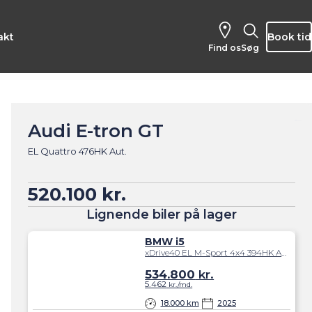
akt
Book tid
Find os
Søg
Audi E-tron GT
EL Quattro 476HK Aut.
520.100 kr.
Lignende biler på lager
BMW i5
xDrive40 EL M-Sport 4x4 394HK Aut.
534.800
kr.
5.462
kr./md.
18.000 km
2025