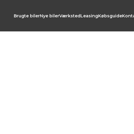
Brugte biler
Nye biler
Værksted
Leasing
Købsguide
Kont