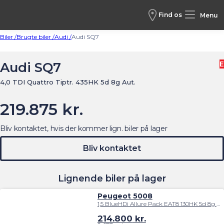
Find os
Menu
Biler /
Brugte biler /
Audi /
Audi SQ7
Audi SQ7
E
4,0 TDI Quattro Tiptr. 435HK 5d 8g Aut.
219.875 kr.
Bliv kontaktet, hvis der kommer lign. biler på lager
Bliv kontaktet
Lignende biler på lager
Peugeot 5008
1,5 BlueHDi Allure Pack EAT8 130HK 5d 8g Aut.
214.800
kr.