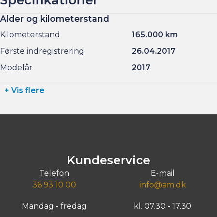
Alder og kilometerstand
Kilometerstand
165.000 km
Første indregistrering
26.04.2017
Modelår
2017
+ Vis flere
Kundeservice
Telefon
E-mail
36 93 10 00
info@am.dk
Mandag - fredag
kl. 07.30 - 17.30