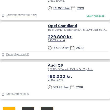
2.637
kr./md.
131.000 km
2021
Glostrup, Hovedvejen 196
Levering 5 dage
Opel Grandland
1,5 BlueHDi Elegance EAT8 130HK 5d 8g Aut.
229.800
kr.
2.807
kr./md.
77.980 km
2022
Greve, Agenavej 15
Audi Q3
2,0 TDI S Tronic 150HK 5d 7g Aut.
180.000
kr.
2.183
kr./md.
163.891 km
2018
Greve, Agenavej 15