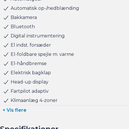
Automatisk op-/nedblænding
Husk at booke en forudgående aftale om besigtigelse
Bakkamera
eller prøvetur direkte via am.dk eller på telefon 36 93 15
Bluetooth
00 så er bilen gjort klar, når du kommer, og der er tid til
Digital instrumentering
at snakke om handlen efterfølgende.
El indst. forsæder
Altid 150 brugte biler på lager !
El-foldbare spejle m. varme
El-håndbremse
BILEN STÅR HOS ANDERSEN & MARTINI - TAASTRUP
Elektrisk bagklap
Head-up display
Fartpilot adaptiv
Klimaanlæg 4-zoner
+ Vis flere
Specifikationer