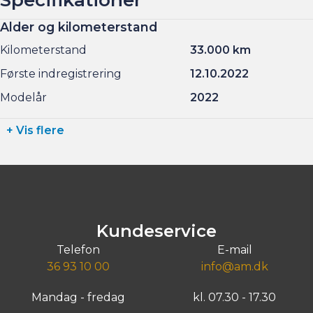
Alder og kilometerstand
Kilometerstand
33.000 km
Første indregistrering
12.10.2022
Modelår
2022
+ Vis flere
Kundeservice
Telefon
E-mail
36 93 10 00
info@am.dk
Mandag - fredag
kl. 07.30 - 17.30