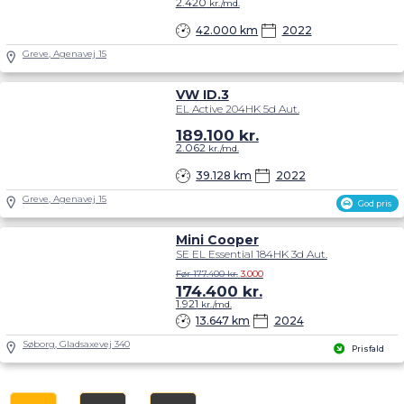
2.420
kr./md.
42.000 km
2022
Greve, Agenavej 15
VW ID.3
EL Active 204HK 5d Aut.
189.100
kr.
2.062
kr./md.
39.128 km
2022
Greve, Agenavej 15
God pris
Mini Cooper
SE EL Essential 184HK 3d Aut.
Før 177.400 kr.
3.000
174.400
kr.
1.921
kr./md.
13.647 km
2024
Søborg, Gladsaxevej 340
Prisfald