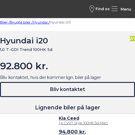
Find os
Menu
Biler /
Brugte biler /
Hyundai /
Hyundai i20
+
Hyundai i20
A
1,0 T-GDI Trend 100HK 5d
92.800 kr.
Bliv kontaktet, hvis der kommer lign. biler på lager
Bliv kontaktet
Lignende biler på lager
Kia Ceed
1,4 CVVT Style 100HK 5d Man.
94.800
kr.