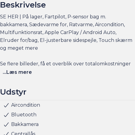
Beskrivelse
SE HER | På lager, Fartpilot, P-sensor bag m.
bakkamera, Sædevarme for, Ratvarme, Aircondition,
Multifunktionsrat, Apple CarPlay / Android Auto,
Elruder for/bag, El-justerbare sidespejle, Touch skærm
og meget mere
Se flere billeder, få et overblik over totalomkostninger
og faktorers påvirkning på rækkevidden på am.dk
...Læs mere
Husk at booke en forudgående aftale her eller via
Udstyr
am.dk - så er bilen gjort klar, når du kommer, og der er
sat tid af med en salgskonsulent til at snakke om
Aircondition
Servo
Sædevarme for
LED kørelys
Justerbart rat
Kopholder
Splitbagsæde
Stofindtræk
ABS
Airbag
Antispin
Isofix
Startspærre
5 sæder
Rat m. varme
handlen efterfølgende.
Bluetooth
Bakkamera
Har du behov for et billån, så kan vi hjælpe med
Centrallås
finansiering til markedets bedste priser og vilkår, og vi