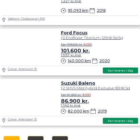
1.227
kr./md.
95.093 km
2016
Søborg, Gladsaxevej 340
Ford Focus
1,0 EcoBoost Titanium 125HK 5d 6g
Før 109.600 kr.
8.000
101.600
kr.
1.937
kr./md.
140.000 km
2020
Greve, Agenavej 15
Kan leveres i dag
Suzuki Baleno
1,2 SHVS Mild hybrid Exclusive 90HK 5d
Før 94.900 kr.
8.000
86.900
kr.
1.142
kr./md.
82.000 km
2019
Greve, Agenavej 15
Kan leveres i dag