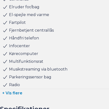
tager naturligvis også gerne din nuværende bil i bytte,
Elruder for/bag
hvis du har behov for at få afsat den.
El-spejle med varme
Fartpilot
Salgsafdelingen åbningstider:
Fjernbetjent centrallås
Man-Fre kl. 10.00 - 17.00
Lørdag kl. 11.00 - 15.00
Håndfri telefon
Søndag kl. 10.00 - 15.00
Infocenter
Kørecomputer
Multifunktionsrat
Musikstreaming via bluetooth
Parkeringssensor bag
Radio
+ Vis flere
Specifikationer