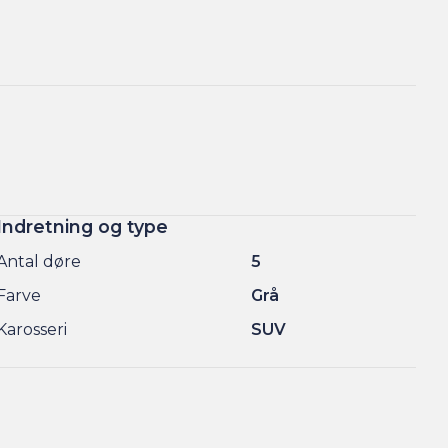
Indretning og type
Antal døre
5
Farve
Grå
Karosseri
SUV