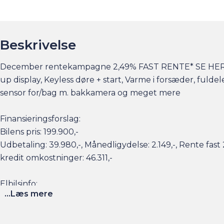
Beskrivelse
December rentekampagne 2,49% FAST RENTE* SE HER | På
up display, Keyless døre + start, Varme i forsæder, fuldel
sensor for/bag m. bakkamera og meget mere
Finansieringsforslag:
Bilens pris: 199.900,-
Udbetaling: 39.980,-, Månedligydelse: 2.149,-, Rente fa
kredit omkostninger: 46.311,-
Elbilsinfo:
...Læs mere
Rækkevidde: (WLTP): 484 km
Hjemmeladning: 11 kw/3 faser (ca. 7 timer)
Hurtigladning: 77 kw (10-80% = ca. 44 min)