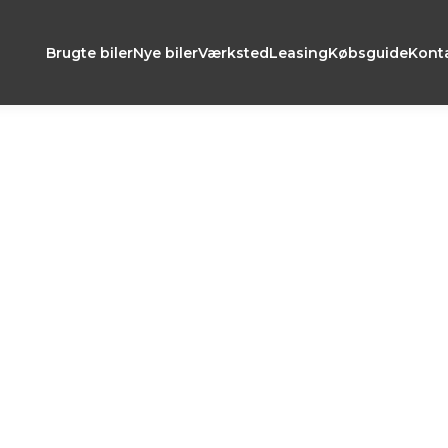
Brugte biler
Nye biler
Værksted
Leasing
Købsguide
Kont