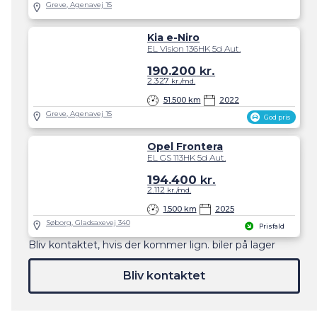
Greve, Agenavej 15
Kia e-Niro
EL Vision 136HK 5d Aut.
190.200
kr.
2.327
kr./md.
51.500 km
2022
Greve, Agenavej 15
God pris
Opel Frontera
EL GS 113HK 5d Aut.
194.400
kr.
2.112
kr./md.
1.500 km
2025
Søborg, Gladsaxevej 340
Prisfald
Bliv kontaktet, hvis der kommer lign. biler på lager
Bliv kontaktet