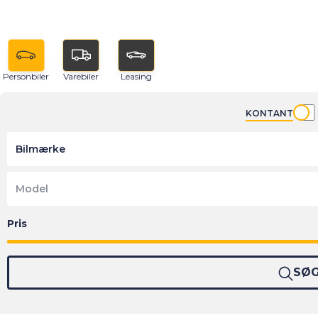
Personbiler
Varebiler
Leasing
KONTANT
Bilmærke
Model
SØ