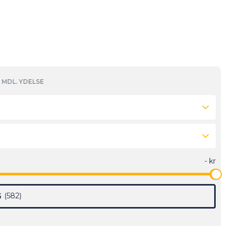
MDL. YDELSE
G
582