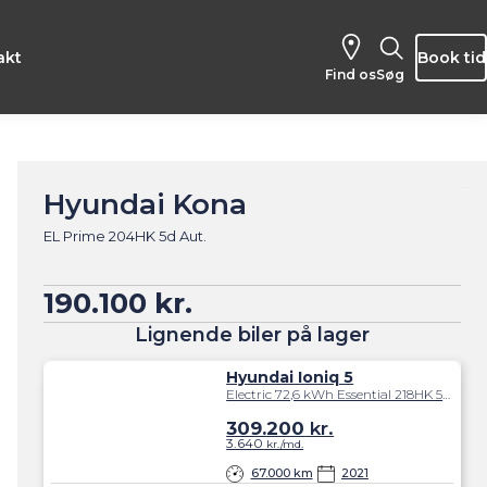
akt
Book tid
Find os
Søg
Hyundai Kona
EL Prime 204HK 5d Aut.
190.100 kr.
Lignende biler på lager
Hyundai Ioniq 5
Electric 72,6 kWh Essential 218HK 5d Trinl. Gear
309.200
kr.
3.640
kr./md.
67.000 km
2021