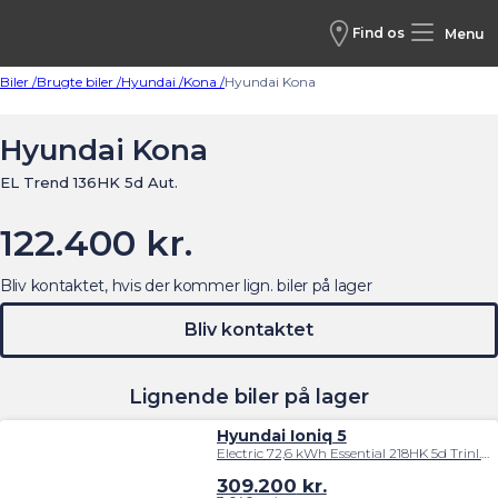
Find os
Menu
Biler /
Brugte biler /
Hyundai /
Kona /
Hyundai Kona
Hyundai Kona
EL Trend 136HK 5d Aut.
122.400 kr.
Bliv kontaktet, hvis der kommer lign. biler på lager
Bliv kontaktet
Lignende biler på lager
Hyundai Ioniq 5
Electric 72,6 kWh Essential 218HK 5d Trinl. Gear
309.200
kr.