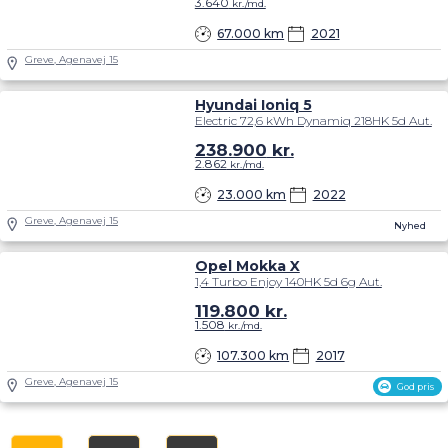
3.640
kr./md.
67.000 km
2021
Greve, Agenavej 15
Hyundai Ioniq 5
Electric 72,6 kWh Dynamiq 218HK 5d Aut.
238.900
kr.
2.862
kr./md.
23.000 km
2022
Greve, Agenavej 15
Nyhed
Opel Mokka X
1,4 Turbo Enjoy 140HK 5d 6g Aut.
119.800
kr.
1.508
kr./md.
107.300 km
2017
Greve, Agenavej 15
God pris