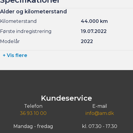
Alder og kilometerstand
Kilometerstand
44.000 km
Første indregistrering
19.07.2022
Modelår
2022
+ Vis flere
Kundeservice
Telefon
E-mail
36 93 10 00
info@am.dk
Mandag - fredag
kl. 07.30 - 17.30