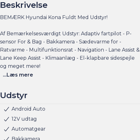
Beskrivelse
BEMÆRK Hyundai Kona Fuldt Med Udstyr!
Af Bemærkelsesværdigt Udstyr: Adaptiv fartpilot - P-
sensor For & Bag - Bakkamera - Sædevarme for -
Ratvarme - Multifunktionsrat - Navigation - Lane Assist &
Lane Keep Assist - Klimaanlæg - El-klapbare sidespejle
og meget mere!
...Læs mere
Elbilsinfo:
Rækkevidde: (WLTP): 289 km
Udstyr
Hjemmeladning: 11 kw/3 faser (ca. 7 timer)
Hurtigladning: 77 kw (10-80% = ca. 44 min)
Android Auto
Multifunktionsrat
Navigation
Nøglefri døre
Nøglefri start
Parkeringssensor for/bag
Parkeringssensor for
Parkeringssensor bag
Regnsensor
Udvendig temperaturmåler
Alufælge
Armlæn
Justerbart rat
Kopholder
Multijusterbart rat
Airbag
ABS
Automatisk nødbremsesystem
Dæktrykssensor
ESP
Isofix
Lyssensor
Servo
Kørecomputer
Sædevarme for
Rat m. varme
Selealarm
Træthedsregistrering
Vejbaneassistent
Skiltegenkendelse
Fører-airbag
Antispin
Apple CarPlay
12V udtag
Se flere billeder, få et overblik over totalomkostninger
Automatgear
og faktorers påvirkning på rækkevidden på am.dk
Bakkamera