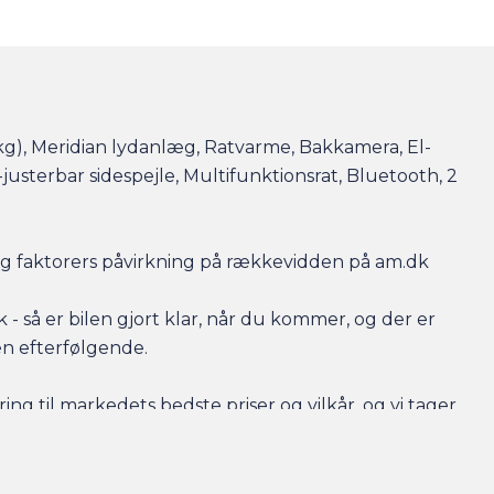
0kg), Meridian lydanlæg, Ratvarme, Bakkamera, El-
-justerbar sidespejle, Multifunktionsrat, Bluetooth, 2
r og faktorers påvirkning på rækkevidden på am.dk
- så er bilen gjort klar, når du kommer, og der er
en efterfølgende.
ing til markedets bedste priser og vilkår, og vi tager
 har behov for at få afsat den.