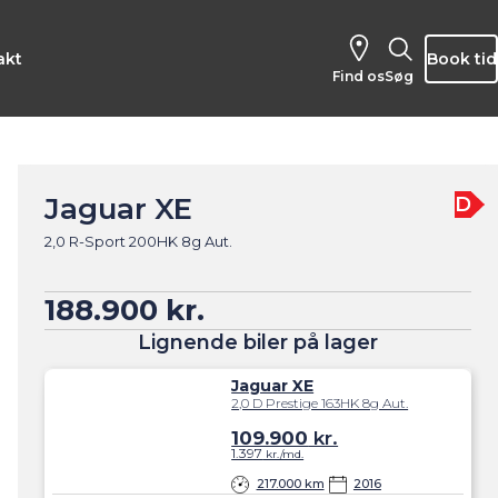
akt
Book tid
Find os
Søg
Jaguar XE
D
2,0 R-Sport 200HK 8g Aut.
188.900 kr.
Lignende biler på lager
Jaguar XE
2,0 D Prestige 163HK 8g Aut.
109.900
kr.
1.397
kr./md.
217.000 km
2016