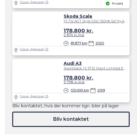
Greve, Agenavej 15
Prisfald
Skoda Scala
1,5 TSI ACT Style DSG 150HK 5d 7g Aut.
178.800
kr.
2.674
kr./md.
81.877 km
2020
Greve, Agenavej 15
Audi A3
Sportback 1,5 TFSI Sport Limited Edition S Tronic 150HK 5d 7g Aut.
178.800
kr.
3.798
kr./md.
125.000 km
2019
Greve, Agenavej 15
Bliv kontaktet, hvis der kommer lign. biler på lager
Bliv kontaktet