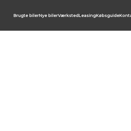
Brugte biler
Nye biler
Værksted
Leasing
Købsguide
Kont