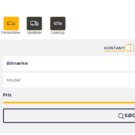
Personbiler
Varebiler
Leasing
KONTANT
Bilmærke
Model
SØ