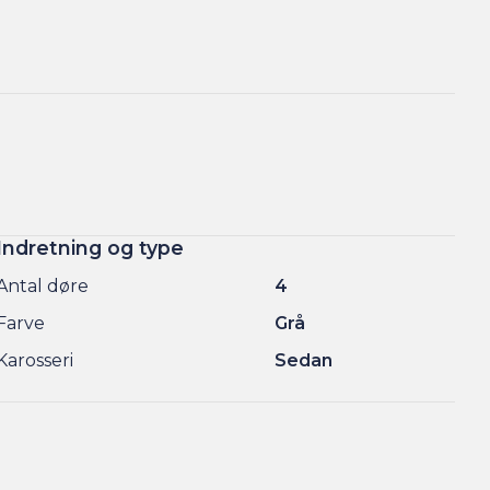
Indretning og type
Antal døre
4
Farve
Grå
Karosseri
Sedan