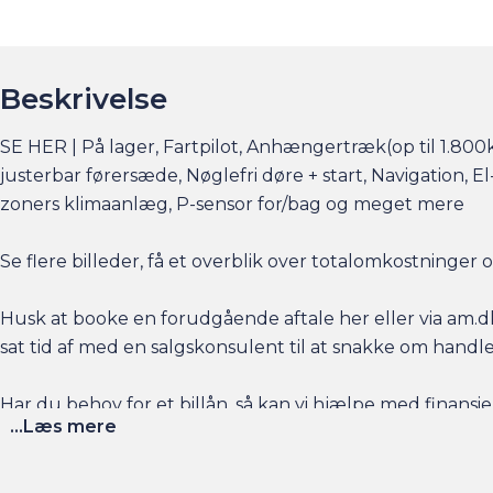
Beskrivelse
SE HER | På lager, Fartpilot, Anhængertræk(op til 1.80
justerbar førersæde, Nøglefri døre + start, Navigation, El
zoners klimaanlæg, P-sensor for/bag og meget mere
Se flere billeder, få et overblik over totalomkostninge
Husk at booke en forudgående aftale her eller via am.dk 
sat tid af med en salgskonsulent til at snakke om handl
Har du behov for et billån, så kan vi hjælpe med finansier
...Læs mere
naturligvis også gerne din nuværende bil i bytte, hvis du
Salgsafdelingen åbningstider: