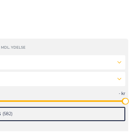
MDL. YDELSE
G
582