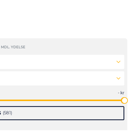
MDL. YDELSE
G
581