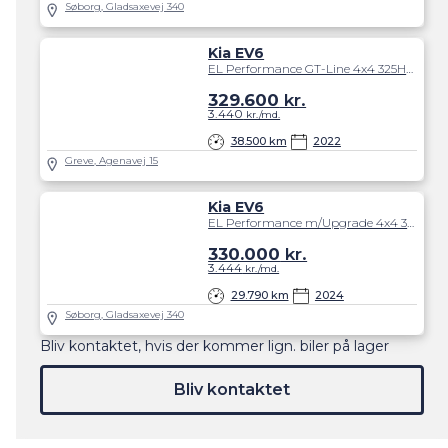
Søborg, Gladsaxevej 340
Kia EV6
EL Performance GT-Line 4x4 325HK 5d Trinl. Gear
329.600
kr.
3.440
kr./md.
38.500 km
2022
Greve, Agenavej 15
Kia EV6
EL Performance m/Upgrade 4x4 325HK 5d Trinl. Gear
330.000
kr.
3.444
kr./md.
29.790 km
2024
Søborg, Gladsaxevej 340
Bliv kontaktet, hvis der kommer lign. biler på lager
Bliv kontaktet