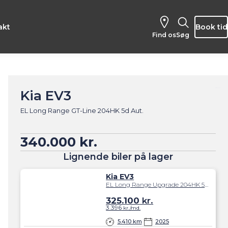
akt
Book tid
Find os
Søg
Kia EV3
EL Long Range GT-Line 204HK 5d Aut.
340.000 kr.
Lignende biler på lager
Kia EV3
EL Long Range Upgrade 204HK 5d Aut.
325.100
kr.
3.396
kr./md.
5.410 km
2025