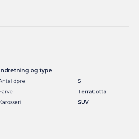
Indretning og type
Antal døre
5
Farve
TerraCotta
Karosseri
SUV