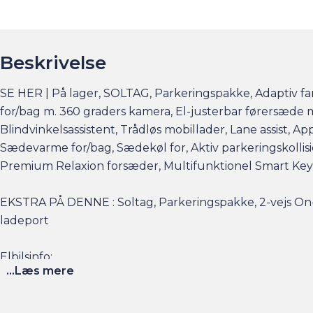
Beskrivelse
SE HER | På lager, SOLTAG, Parkeringspakke, Adaptiv fa
for/bag m. 360 graders kamera, El-justerbar førersæde
Blindvinkelsassistent, Trådløs mobillader, Lane assist, Ap
Sædevarme for/bag, Sædekøl for, Aktiv parkeringskollisio
Premium Relaxion forsæder, Multifunktionel Smart Ke
EKSTRA PÅ DENNE : Soltag, Parkeringspakke, 2-vejs On
ladeport
Elbilsinfo:
...Læs mere
Rækkevidde: (WLTP): 605 km
Hjemmeladning: 11 kw/3 faser (ca. 8,5 timer)
Hurtigladning: 135 kw (10-80% = ca. 33 min)