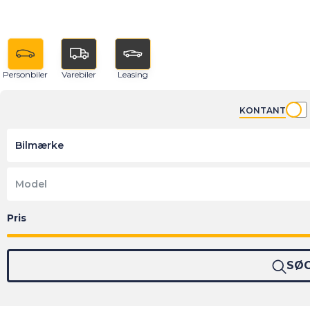
Personbiler
Varebiler
Leasing
KONTANT
Bilmærke
Model
SØ