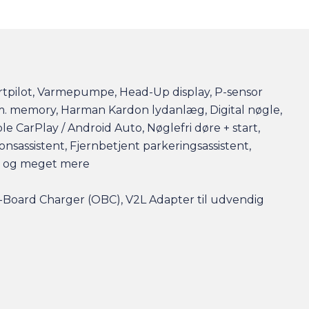
rtpilot, Varmepumpe, Head-Up display, P-sensor
 m. memory, Harman Kardon lydanlæg, Digital nøgle,
ple CarPlay / Android Auto, Nøglefri døre + start,
nsassistent, Fjernbetjent parkeringsassistent,
y og meget mere
-Board Charger (OBC), V2L Adapter til udvendig