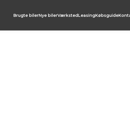
Brugte biler
Nye biler
Værksted
Leasing
Købsguide
Kont