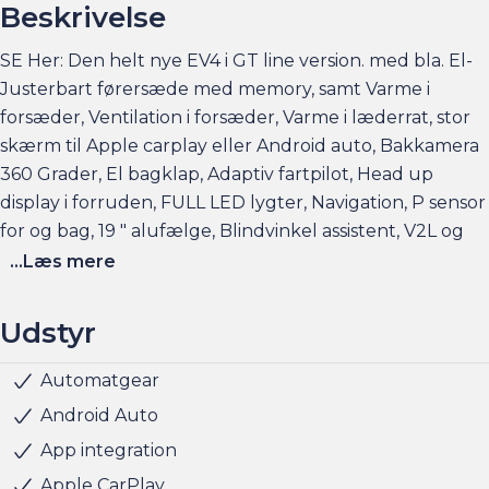
Beskrivelse
SE Her: Den helt nye EV4 i GT line version. med bla. El-
Justerbart førersæde med memory, samt Varme i
forsæder, Ventilation i forsæder, Varme i læderrat, stor
skærm til Apple carplay eller Android auto, Bakkamera
360 Grader, El bagklap, Adaptiv fartpilot, Head up
display i forruden, FULL LED lygter, Navigation, P sensor
for og bag, 19 " alufælge, Blindvinkel assistent, V2L og
meget mere.
...Læs mere
Se bilen hos Andersen & Martini Glostrup Hovedvejen
Udstyr
196, 2600 Glostrup
Automatgear
El-håndbremse
El-justerbar lændestøtte
Elruder for/bag
El-spejle med varme
Fartpilot adaptiv
Fjernbetjent centrallås
Head-up display
Håndfri telefon
Infocenter
Klimaanlæg 2-zoner
Kørecomputer
Multifunktionsrat
Musikstreaming via bluetooth
Navigation
Nøglefri døre
Nøglefri start
Parkeringssensor bag
Parkeringssensor for
Regnsensor
Sædekøling
Sædevarme for
Sædevarme for/bag
Trådløs mobilopladning
Udvendig temperaturmåler
USB stik
USB-C tilslutning
Varmepumpe
19" Alufælge
Frunk
Fuld LED forlygter
Hvide blinklys
LED baglygter
LED forlygter
LED kørelys
Tonede ruder
Armlæn bag
Armlæn
Højdejusterbart førersæde
Kopholder
Læderrat
Rat m. varme
6 Airbags
Blindvinkelassistent
ESP
Selestrammer
Skiltegenkendelse
Startspærre
Træthedsregistrering
Vejbaneassistent
Elbilsinfo:
Android Auto
Rækkevidde: (WLTP):583 km
App integration
Hjemmeladning 0-100% : 11 kw (ca. 7 timer)
Apple CarPlay
Hurtigladning: 150 kw (10-80% = ca. 35 min)