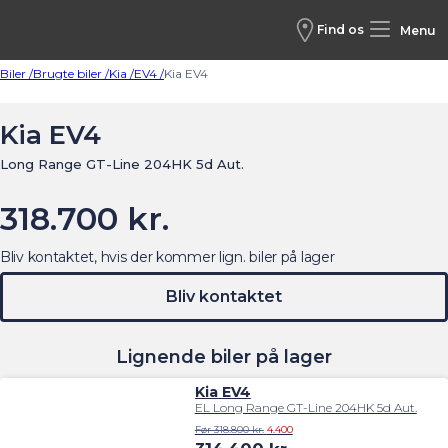
Find os
Menu
Biler /
Brugte biler /
Kia /
EV4 /
Kia EV4
Kia EV4
Long Range GT-Line 204HK 5d Aut.
318.700 kr.
Bliv kontaktet, hvis der kommer lign. biler på lager
Bliv kontaktet
Lignende biler på lager
Kia EV4
EL Long Range GT-Line 204HK 5d Aut.
Før 318.800 kr.
4.400