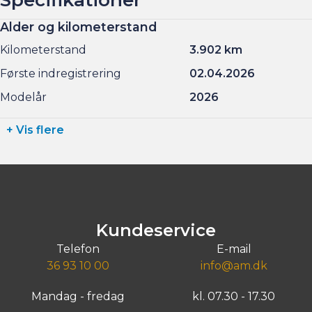
Alder og kilometerstand
Kilometerstand
3.902 km
Første indregistrering
02.04.2026
Modelår
2026
+ Vis flere
Kundeservice
Telefon
E-mail
36 93 10 00
info@am.dk
Mandag - fredag
kl. 07.30 - 17.30