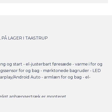
 PÅ LAGER I TAASTRUP
 og start - el-justerbart føresæde - varme i for og
gssensor for og bag - mørktonede bagruder - LED
 Carplay/Android Auto - armlæn for og bag - el-
ageligt anhængertræk er monteret