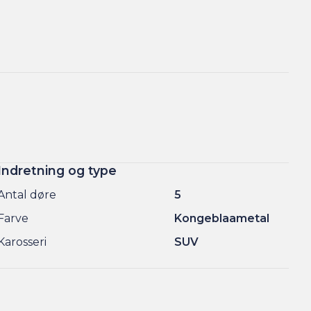
Indretning og type
Antal døre
5
Farve
Kongeblaametal
Karosseri
SUV