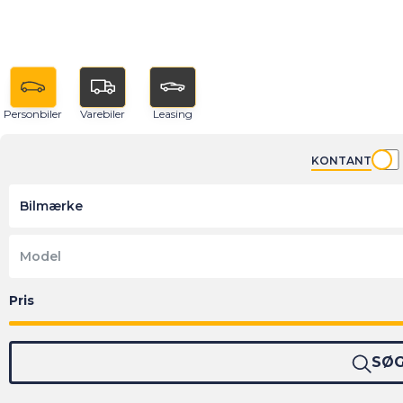
Personbiler
Varebiler
Leasing
KONTANT
Bilmærke
Model
SØ