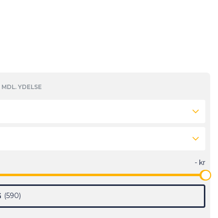
MDL. YDELSE
G
590