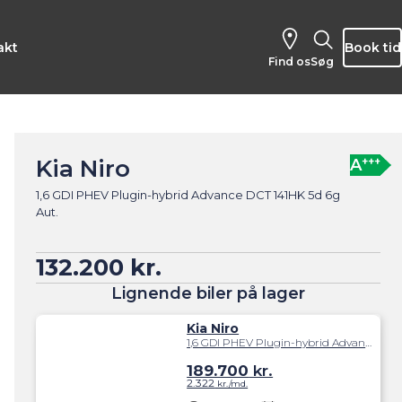
akt
Book tid
Find os
Søg
Kia Niro
+++
A
1,6 GDI PHEV Plugin-hybrid Advance DCT 141HK 5d 6g
Aut.
132.200 kr.
Lignende biler på lager
Kia Niro
1,6 GDI PHEV Plugin-hybrid Advance DCT 141HK 5d 6g Aut.
189.700
kr.
2.322
kr./md.