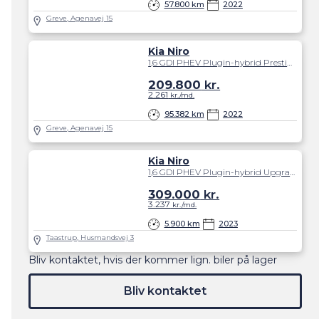
57.800 km
2022
Greve, Agenavej 15
Kia Niro
1,6 GDI PHEV Plugin-hybrid Prestige DCT 183HK 5d 6g Aut.
209.800
kr.
2.261
kr./md.
95.382 km
2022
Greve, Agenavej 15
Kia Niro
1,6 GDI PHEV Plugin-hybrid Upgrade DCT 183HK 5d 6g Aut.
309.000
kr.
3.237
kr./md.
5.900 km
2023
Taastrup, Husmandsvej 3
Bliv kontaktet, hvis der kommer lign. biler på lager
Bliv kontaktet