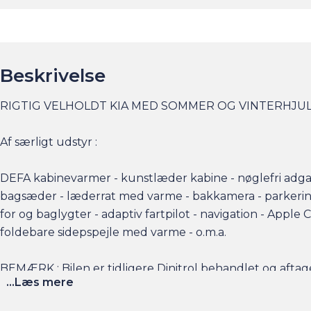
Beskrivelse
RIGTIG VELHOLDT KIA MED SOMMER OG VINTERHJUL
Af særligt udstyr :
DEFA kabinevarmer - kunstlæder kabine - nøglefri adgang
bagsæder - læderrat med varme - bakkamera - parkerin
for og baglygter - adaptiv fartpilot - navigation - Apple
foldebare sidepspejle med varme - o.m.a.
BEMÆRK : Bilen er tidligere Dinitrol behandlet og aft
...Læs mere
Fragus garantiordning tilbydes