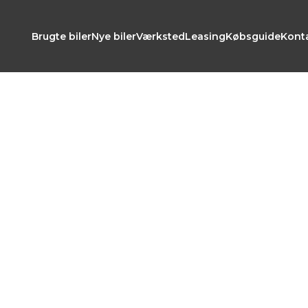
Brugte biler
Nye biler
Værksted
Leasing
Købsguide
Kont