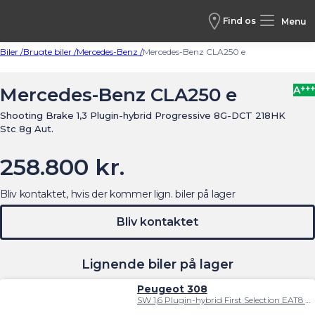
Find os
Menu
Biler /
Brugte biler /
Mercedes-Benz /
Mercedes-Benz CLA250 e
+++
Mercedes-Benz CLA250 e
A
Shooting Brake 1,3 Plugin-hybrid Progressive 8G-DCT 218HK
Stc 8g Aut.
258.800 kr.
Bliv kontaktet, hvis der kommer lign. biler på lager
Bliv kontaktet
Lignende biler på lager
Peugeot 308
SW 1,6 Plugin-hybrid First Selection EAT8 180HK Stc 8g Aut.