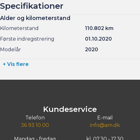
Specifikationer
Alder og kilometerstand
Kilometerstand
110.802 km
Første indregistrering
01.10.2020
Modelår
2020
+ Vis flere
Kundeservice
Telefon
E-mail
36 93 10 00
info@am.dk
Mandag - fredag
kl. 07.30 - 17.30