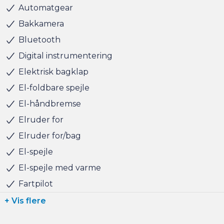
Automatgear
Har du behov for et billån, så kan vi hjælpe med
Bakkamera
finansiering til markedets bedste priser og vilkår, og vi
Bluetooth
tager naturligvis også gerne din nuværende bil i bytte,
Digital instrumentering
hvis du har behov for at få afsat den.
Elektrisk bagklap
Vi ses i Søborg
El-foldbare spejle
El-håndbremse
Elruder for
Elruder for/bag
El-spejle
El-spejle med varme
Fartpilot
+ Vis flere