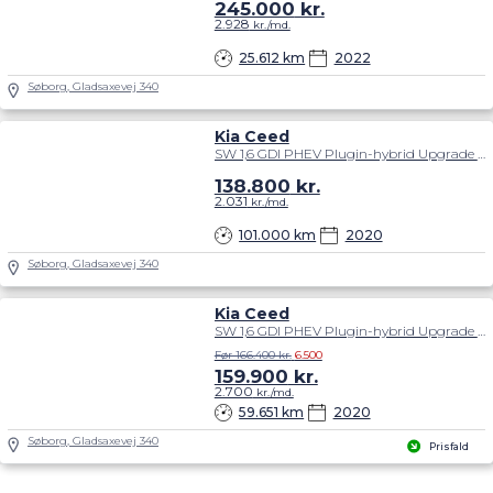
245.000
kr.
2.928
kr./md.
25.612 km
2022
Søborg, Gladsaxevej 340
Kia Ceed
SW 1,6 GDI PHEV Plugin-hybrid Upgrade m/Plus DCT 141HK Stc 6g Aut.
138.800
kr.
2.031
kr./md.
101.000 km
2020
Søborg, Gladsaxevej 340
Kia Ceed
SW 1,6 GDI PHEV Plugin-hybrid Upgrade m/Plus DCT 141HK Stc 6g Aut.
Før 166.400 kr.
6.500
159.900
kr.
2.700
kr./md.
59.651 km
2020
Søborg, Gladsaxevej 340
Prisfald