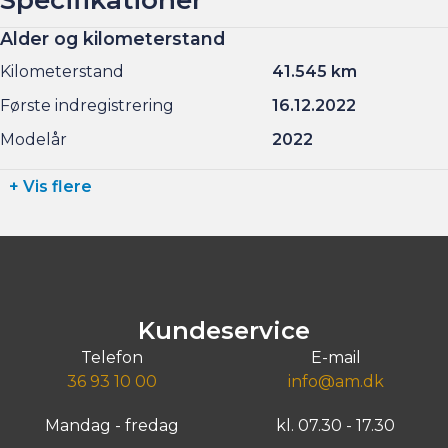
Alder og kilometerstand
Kilometerstand
41.545 km
Første indregistrering
16.12.2022
Modelår
2022
+ Vis flere
Kundeservice
Telefon
E-mail
36 93 10 00
info@am.dk
Mandag - fredag
kl. 07.30 - 17.30