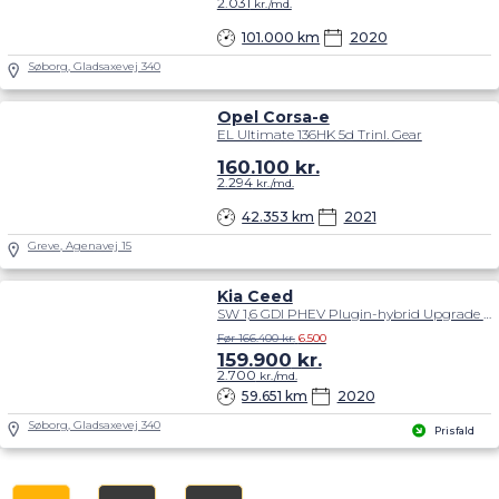
2.031
kr./md.
101.000 km
2020
Søborg, Gladsaxevej 340
Opel Corsa-e
EL Ultimate 136HK 5d Trinl. Gear
160.100
kr.
2.294
kr./md.
42.353 km
2021
Greve, Agenavej 15
Kia Ceed
SW 1,6 GDI PHEV Plugin-hybrid Upgrade m/Plus DCT 141HK Stc 6g Aut.
Før 166.400 kr.
6.500
159.900
kr.
2.700
kr./md.
59.651 km
2020
Søborg, Gladsaxevej 340
Prisfald