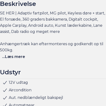
Beskrivelse
SE HER | Adaptiv fartpilot, MG pilot, Keyless døre + start,
El forsæde, 360 graders bakkamera, Digitalt cockpit,
Apple Carplay, Android auto, Kunst læderkabine, Lane
assist, Dab radio og meget mere
Anhængertræk kan eftermonteres og godkendt op til
500kg.
...Læs mere
Elbilsinfo:
Rækkevidde: (WLTP): 320 km
Udstyr
Hjemmeladning: 11 kw (ca. 5 timer)
Hurtigladning: 87 kw (10-80% = ca. 34 min)
12V udtag
Infocenter
Klimaanlæg
Kørecomputer
Multifunktionsrat
Musikstreaming via bluetooth
Navigation
Nøglefri døre
Nøglefri start
Parkeringssensor bag
Radio
Regnsensor
Sædevarme for
USB stik
Udvendig temperaturmåler
Fuld LED forlygter
Indfarvede kofangere
LED baglygter
LED forlygter
LED kørelys
Metallak
Mørktonede ruder bag
Tonede ruder
Armlæn
Justerbart rat
Kopholder
Læderrat
Stofindtræk
Splitbagsæde
ABS
Airbag
Antispin
Android Auto
Apple CarPlay
Dæktrykssensor
ESP
Fører-airbag
Gardin-airbag
Isofix
Lyssensor
Passager-airbag
Selealarm
Vejbaneassistent
Startspærre
Side-airbag
Aircondition
Se flere billeder, få et overblik over totalomkostninger
Aut. nedblændeligt bakspejl
og faktorers påvirkning på rækkevidden på am.dk
Automatgear