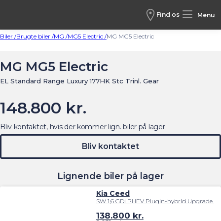
Find os
Menu
Biler /
Brugte biler /
MG /
MG5 Electric /
MG MG5 Electric
MG MG5 Electric
EL Standard Range Luxury 177HK Stc Trinl. Gear
148.800 kr.
Bliv kontaktet, hvis der kommer lign. biler på lager
Bliv kontaktet
Lignende biler på lager
Kia Ceed
SW 1,6 GDI PHEV Plugin-hybrid Upgrade m/Plus DCT 141HK Stc 6g Aut.
138.800
kr.