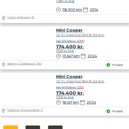
1.567
kr./md.
118.900 km
2014
Greve, Agenavej 15
Mini Cooper
SE EL Essential 184HK 3d Aut.
Før 177.400 kr.
3.000
174.400
kr.
1.921
kr./md.
13.647 km
2024
Søborg, Gladsaxevej 340
Prisfald
Mini Cooper
SE EL Essential 184HK 3d Aut.
Før 177.700 kr.
3.300
174.400
kr.
1.921
kr./md.
18.147 km
2024
Taastrup, Husmandsvej 3
Prisfald