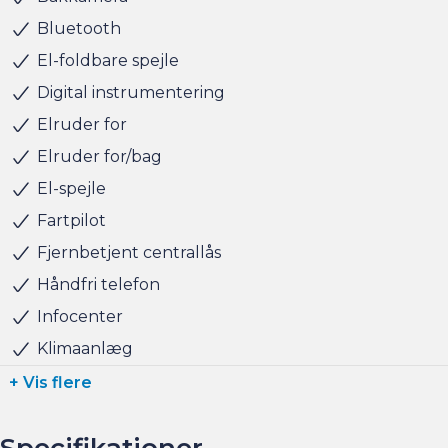
hvis du har behov for at få afsat den.
Bluetooth
El-foldbare spejle
Vi ses i Søborg
Digital instrumentering
Elruder for
Elruder for/bag
El-spejle
Fartpilot
Fjernbetjent centrallås
Håndfri telefon
Infocenter
Klimaanlæg
+ Vis flere
Specifikationer