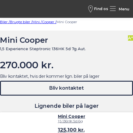
Find os
Menu
Biler /
Brugte biler /
Mini /
Cooper /
Mini Cooper
+
Mini Cooper
A
1,5 Experience Steptronic 136HK 5d 7g Aut.
270.000 kr.
Bliv kontaktet, hvis der kommer lign. biler på lager
Bliv kontaktet
Lignende biler på lager
Mini Cooper
1,5 136HK 5d 6g
125.100
kr.