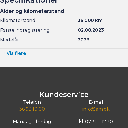
Alder og kilometerstand
Kilometerstand
35.000 km
Første indregistrering
02.08.2023
Modelår
2023
+ Vis flere
Kundeservice
Telefon
E-mail
36 93 10 00
info@am.dk
Mandag - fredag
kl. 07.30 - 17.30