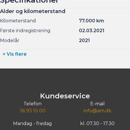
Alder og kilometerstand
Kilometerstand
77.000 km
Første indregistrering
02.03.2021
Modelår
2021
+ Vis flere
Kundeservice
Telefon
E-mail
36 93 10 00
info@am.dk
Mandag - fredag
kl. 07.30 - 17.30