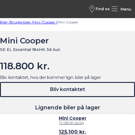
Find os
Menu
Biler /
Brugte biler /
Mini /
Cooper /
Mini Cooper
Mini Cooper
SE EL Essential 184HK 3d Aut.
118.800 kr.
Bliv kontaktet, hvis der kommer lign. biler på lager
Bliv kontaktet
Lignende biler på lager
Mini Cooper
1,5 136HK 5d 6g
125.100
kr.