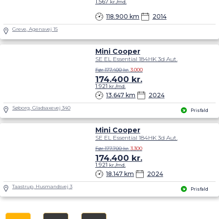
1.567
kr./md.
118.900 km
2014
Greve, Agenavej 15
Mini Cooper
SE EL Essential 184HK 3d Aut.
Før 177.400 kr.
3.000
174.400
kr.
1.921
kr./md.
13.647 km
2024
Søborg, Gladsaxevej 340
Prisfald
Mini Cooper
SE EL Essential 184HK 3d Aut.
Før 177.700 kr.
3.300
174.400
kr.
1.921
kr./md.
18.147 km
2024
Taastrup, Husmandsvej 3
Prisfald