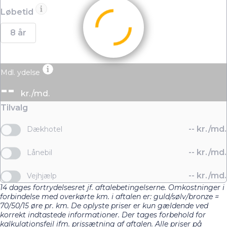
Løbetid
8 år
Mdl. ydelse
--
kr./md.
Tilvalg
--
kr./md.
Dækhotel
--
kr./md.
Lånebil
--
kr./md.
Vejhjælp
14 dages fortrydelsesret jf. aftalebetingelserne. Omkostninger i
forbindelse med overkørte km. i aftalen er: guld/sølv/bronze =
70/50/15 øre pr. km. De oplyste priser er kun gældende ved
korrekt indtastede informationer. Der tages forbehold for
kalkulationsfejl ifm. prissætning af aftalen. Alle priser på