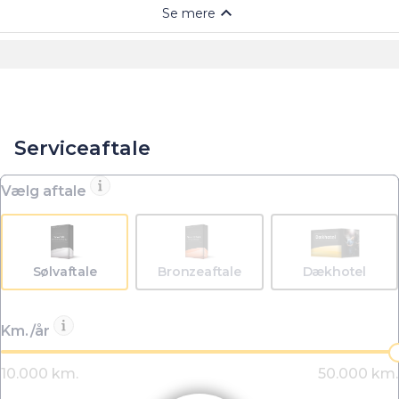
Serviceaftale
Vælg aftale
Sølvaftale
Bronzeaftale
Dækhotel
Km./år