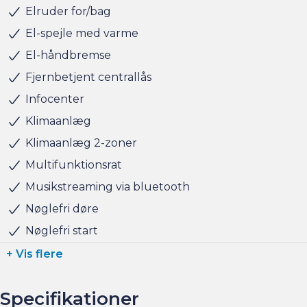
tager naturligvis også gerne din nuværende bil i bytte,
Elruder for/bag
hvis du har behov for at få afsat den.
El-spejle med varme
El-håndbremse
Salgsafdelingen åbningstider:
Fjernbetjent centrallås
Man-Fre kl. 10.00 - 17.00
Lørdag kl. 11.00 - 15.00
Infocenter
Søndag kl. 10.00 - 15.00
Klimaanlæg
Klimaanlæg 2-zoner
Multifunktionsrat
Musikstreaming via bluetooth
Nøglefri døre
Nøglefri start
+ Vis flere
Specifikationer