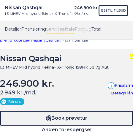
Nissan Qashqai
246.900 kr.
Find os
Menu
BESTIL TILBUD
0
kr./md.
1,3 MHEV Mild hybrid Tekna+ X-Tronic 158HK 5d 7g Aut.
Detaljer
Finansiering
Serviceaftale
Forbrug
Total
Biler /
Brugte biler /
Nissan /
Qashqai /
Nissan Qashqai
Nissan Qashqai
A
1,3 MHEV Mild hybrid Tekna+ X-Tronic 158HK 5d 7g Aut.
246.900 kr.
Prisalarm
2.949 kr./md.
Beregn lån
Fair pris
Book prøvetur
Anden forespørgsel