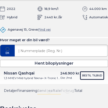
2022
18,9 km/l
44.000 km
Hybrid
2440 kr./år
Automatisk
Agenavej 15, Greve
Find vej
Hvor meget er din bil værd?
Hent biloplysninger
Nissan Qashqai
246.900 kr.
BESTIL TILBUD
0
kr./md.
1,3 MHEV Mild hybrid Tekna+ X-Tronic 158HK 5d 7g Aut.
Detaljer
Finansiering
Serviceaftale
Forbrug
Total