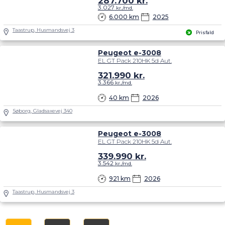
287.700
kr.
3.027
kr./md.
6.000 km
2025
Taastrup, Husmandsvej 3
Prisfald
Peugeot e-3008
EL GT Pack 210HK 5d Aut.
321.990
kr.
3.366
kr./md.
40 km
2026
Søborg, Gladsaxevej 340
Peugeot e-3008
EL GT Pack 210HK 5d Aut.
339.990
kr.
3.542
kr./md.
921 km
2026
Taastrup, Husmandsvej 3