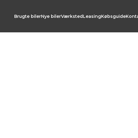
Brugte biler
Nye biler
Værksted
Leasing
Købsguide
Kont