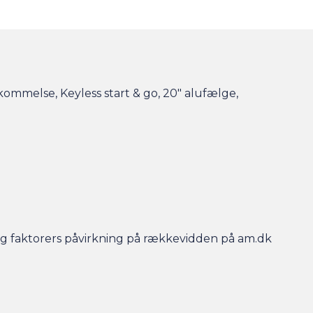
kommelse, Keyless start & go, 20" alufælge,
r og faktorers påvirkning på rækkevidden på am.dk
- så er bilen gjort klar, når du kommer, og der er
en efterfølgende.