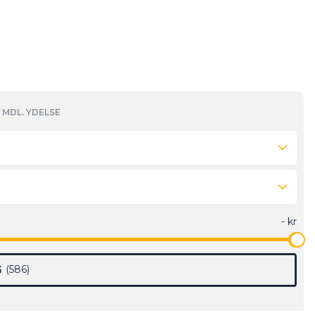
MDL. YDELSE
G
586