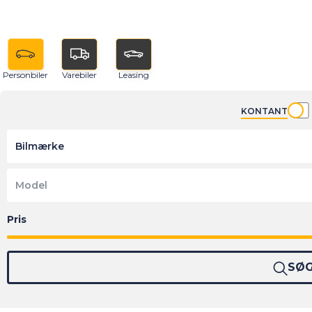
Personbiler
Varebiler
Leasing
KONTANT
Bilmærke
Model
SØ