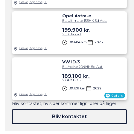
Greve, Agenavej 15
Opel Astra-e
EL Ultimate 156HK 5d Aut.
199.900
kr.
2.165
kr./md.
30.404 km
2023
Greve, Agenavej 15
VW ID.3
EL Active 204HK 5d Aut.
189.100
kr.
2.062
kr./md.
39.128 km
2022
Greve, Agenavej 15
God pris
Bliv kontaktet, hvis der kommer lign. biler på lager
Bliv kontaktet