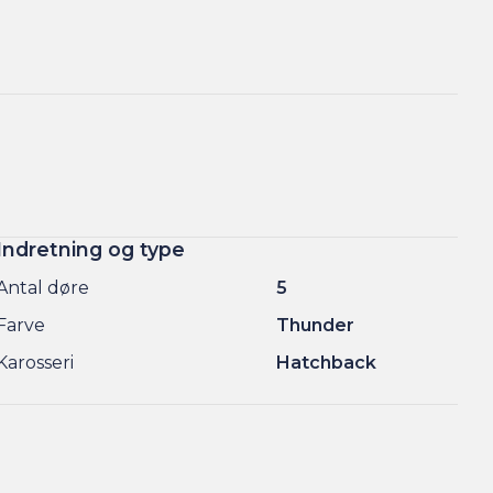
Indretning og type
Antal døre
5
Farve
Thunder
Karosseri
Hatchback