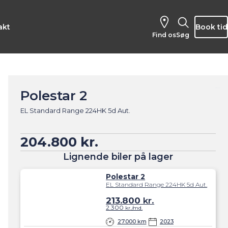
akt
Book tid
Find os
Søg
Polestar 2
EL Standard Range 224HK 5d Aut.
204.800 kr.
Lignende biler på lager
Polestar 2
EL Standard Range 224HK 5d Aut.
213.800
kr.
2.300
kr./md.
27.000 km
2023