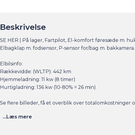
Beskrivelse
SE HER | På lager, Fartpilot, El-komfort føresæde m. hu
Elbagklap m. fodsensor, P-sensor for/bag m. bakkamera.
Elbilsinfo:
Rækkevidde: (WLTP): 442 km
Hjemmeladning: 11 kw (8 timer)
Hurtigladning: 136 kw (10-80% = 26 min)
Se flere billeder, få et overblik over totalomkostninge
...Læs mere
Husk at booke en forudgående aftale her eller via am.dk 
sat tid af med en salgskonsulent til at snakke om handl