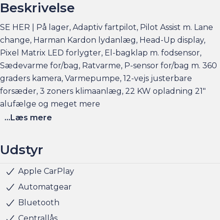
Beskrivelse
SE HER | På lager, Adaptiv fartpilot, Pilot Assist m. Lane
change, Harman Kardon lydanlæg, Head-Up display,
Pixel Matrix LED forlygter, El-bagklap m. fodsensor,
Sædevarme for/bag, Ratvarme, P-sensor for/bag m. 360
graders kamera, Varmepumpe, 12-vejs justerbare
forsæder, 3 zoners klimaanlæg, 22 KW opladning 21"
alufælge og meget mere
...Læs mere
Pilot pakke
Plus Pakke
Udstyr
Elbilsinfo:
Apple CarPlay
Parkeringssensor bag
Parkeringssensor for
Android Auto
Aircondition
App integration
Aut. nedblændeligt bakspejl
Automatisk op-/nedblænding
Bakkamera
DAB radio
DAB+ radio
Digital instrumentering
El indst. førersæde
El-foldbare spejle m. varme
Elektrisk bagklap
Fartpilot adaptiv
Head-up display
Kørecomputer
Navigation
Multifunktionsrat
Servo
Sædevarme for/bag
Sædevarme for
Varmepumpe
Trådløs mobilopladning
Alufælge
Fuld LED forlygter
Kurvelys
Kurvelys aktivt
Matrix LED forlygter
LED baglygter
LED forlygter
LED kørelys
Metallak
Mørktonede ruder bag
Ambiente belysning
Armlæn
Armlæn bag
Glastag
Justerbart rat
Kopholder
Splitbagsæde
Rat m. varme
Stofindtræk
ABS
Airbag
Antispin
Automatisk nødbremsesystem
Automatisk nødopkald
Blindvinkelassistent
Dæktrykssensor
ESP
Lyssensor
Skiltegenkendelse
Startspærre
Vejbaneassistent
Videoovervågning
4x4
5 sæder
360° kamera
Harman-Kardon lydsystem
21" Alufælge
Rækkevidde: (WLTP): 564km
Automatgear
Hjemmeladning: 11 kw/3 faser (ca. 10 timer)
Bluetooth
Hjemmeladning: 22 kw/3 faser (ca. 5 timer)
Centrallås
Hurtigladning: 200 kw (10-80% = ca. 31 min)