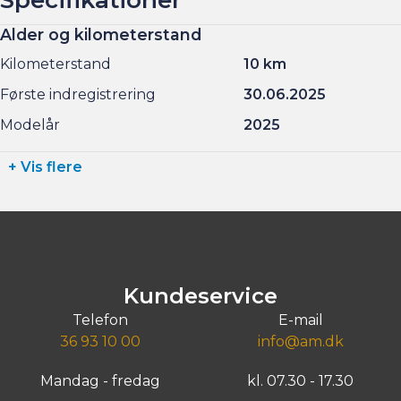
Søndag kl. 10.00 - 15.00
Alder og kilometerstand
Kilometerstand
10 km
Første indregistrering
30.06.2025
Modelår
2025
+ Vis flere
Kundeservice
Telefon
E-mail
36 93 10 00
info@am.dk
Mandag - fredag
kl. 07.30 - 17.30