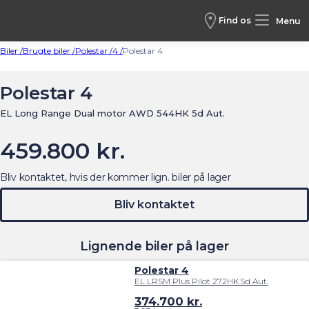
Find os
Menu
Biler /
Brugte biler /
Polestar /
4 /
Polestar 4
Polestar 4
EL Long Range Dual motor AWD 544HK 5d Aut.
459.800 kr.
Bliv kontaktet, hvis der kommer lign. biler på lager
Bliv kontaktet
Lignende biler på lager
Polestar 4
EL LRSM Plus Pilot 272HK 5d Aut.
374.700
kr.