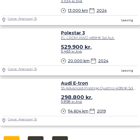
3.934
kr./md.
13.000 km
2024
Greve, Agenavej 15
Leasing
Polestar 3
EL LRDM AWD 489HK 5d Aut.
529.900
kr.
5.463
kr./md.
20.000 km
2024
Greve, Agenavej 15
Leasing
Audi E-tron
55 Advanced Prestige Quattro 408HK 5d Aut.
298.800
kr.
5.858
kr./md.
114.604 km
2019
Greve, Agenavej 15