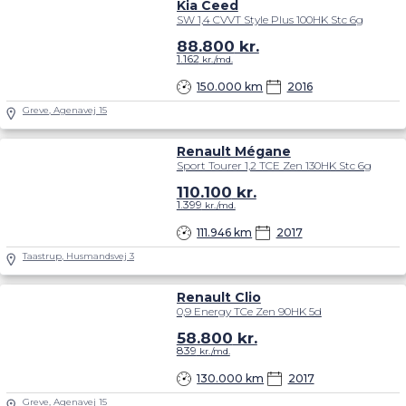
Kia Ceed
SW 1,4 CVVT Style Plus 100HK Stc 6g
88.800
kr.
1.162
kr./md.
150.000 km
2016
Greve, Agenavej 15
Renault Mégane
Sport Tourer 1,2 TCE Zen 130HK Stc 6g
110.100
kr.
1.399
kr./md.
111.946 km
2017
Taastrup, Husmandsvej 3
Renault Clio
0,9 Energy TCe Zen 90HK 5d
58.800
kr.
839
kr./md.
130.000 km
2017
Greve, Agenavej 15