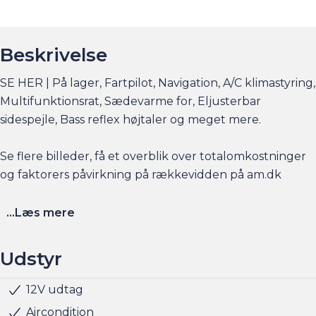
Beskrivelse
SE HER | På lager, Fartpilot, Navigation, A/C klimastyring,
Multifunktionsrat, Sædevarme for, Eljusterbar
sidespejle, Bass reflex højtaler og meget mere.
Se flere billeder, få et overblik over totalomkostninger
og faktorers påvirkning på rækkevidden på am.dk
Husk at booke en forudgående aftale her eller via
...Læs mere
am.dk - så er bilen gjort klar, når du kommer, og der er
sat tid af med en salgskonsulent til at snakke om
Udstyr
handlen efterfølgende.
12V udtag
Højdejusterbart førersæde
Justerbart rat
Kopholder
Splitbagsæde
Startspærre
Selealarm
Isofix
5 sæder
Elruder for
Stofindtræk
ABS
Airbag
Antispin
ESP
Lyssensor
Har du behov for et billån, så kan vi hjælpe med
Aircondition