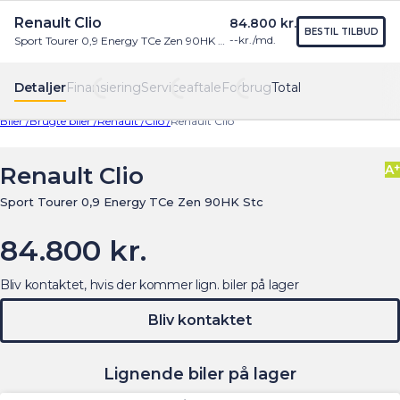
Renault Clio
84.800 kr.
Find os
Menu
BESTIL TILBUD
--
kr./md.
Sport Tourer 0,9 Energy TCe Zen 90HK Stc
Detaljer
Finansiering
Serviceaftale
Forbrug
Total
Biler /
Brugte biler /
Renault /
Clio /
Renault Clio
+
Renault Clio
A
Sport Tourer 0,9 Energy TCe Zen 90HK Stc
84.800 kr.
Bliv kontaktet, hvis der kommer lign. biler på lager
Bliv kontaktet
Lignende biler på lager