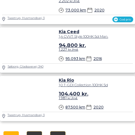
2.202
kr./md.
73.000 km
2020
Taastrup, Husmandsvej 3
God pris
Kia Ceed
1,4 CVVT Style 100HK 5d Man.
94.800
kr.
1.227
kr./md.
95.093 km
2016
Søborg, Gladsaxevej 340
Kia Rio
1,0 T-GDI Collection 100HK 5d
104.400
kr.
1.981
kr./md.
87.500 km
2020
Taastrup, Husmandsvej 3