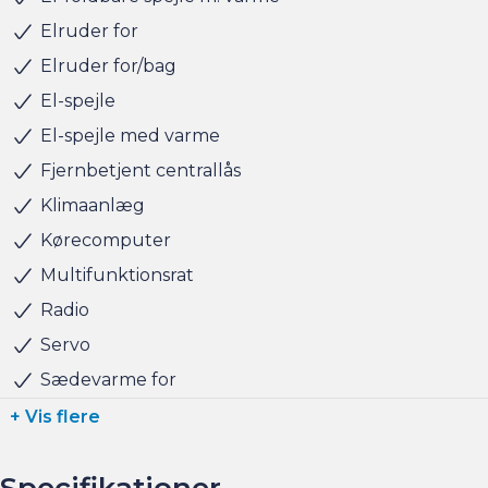
tager naturligvis også gerne din nuværende bil i bytte,
Elruder for
hvis du har behov for at få afsat den.
Elruder for/bag
El-spejle
Salgsafdelingen åbningstider:
El-spejle med varme
Man-Fre kl. 10.00 - 17.00
Lørdag kl. 11.00 - 15.00
Fjernbetjent centrallås
Søndag kl. 10.00 - 15.00
Klimaanlæg
Kørecomputer
Multifunktionsrat
Radio
Servo
Sædevarme for
+ Vis flere
Specifikationer