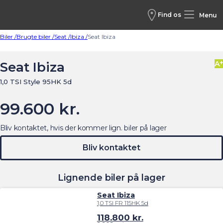
Find os
Menu
Biler /
Brugte biler /
Seat /
Ibiza /
Seat Ibiza
+
Seat Ibiza
A
1,0 TSI Style 95HK 5d
99.600 kr.
Bliv kontaktet, hvis der kommer lign. biler på lager
Bliv kontaktet
Lignende biler på lager
Seat Ibiza
1,0 TSI FR 115HK 5d
118.800
kr.