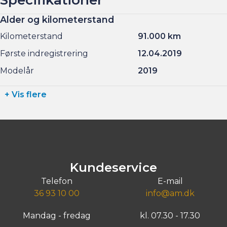
Alder og kilometerstand
Kilometerstand
91.000 km
Første indregistrering
12.04.2019
Modelår
2019
+ Vis flere
Kundeservice
Telefon
E-mail
36 93 10 00
info@am.dk
Mandag - fredag
kl. 07.30 - 17.30