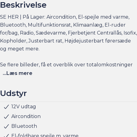
Beskrivelse
SE HER | På Lager: Aircondition, El-spejle med varme,
Bluetooth, Multifunktionsrat, Klimaanlæg, El-ruder
for/bag, Radio, Sædevarme, Fjerbetjent Centrallås, Isofix,
Kopholder, Justerbart rat, Højdejusterbart førersæde
og meget mere.
Se flere billeder, få et overblik over totalomkostninger
og faktorers påvirkning på rækkevidden på am.dk
...Læs mere
Husk at booke en forudgående aftale her eller via
Udstyr
am.dk - så er bilen gjort klar, når du kommer, og der er
sat tid af med en salgskonsulent til at snakke om
12V udtag
Udvendig temperaturmåler
Armlæn
Højdejusterbart førersæde
Justerbart rat
Kopholder
Multijusterbart rat
Stofindtræk
ABS
Airbag
Alarm
Antispin
Dæktrykssensor
Selealarm
handlen efterfølgende.
Aircondition
Bluetooth
Har du behov for et billån, så kan vi hjælpe med
El-foldbare spejle m. varme
finansiering til markedets bedste priser og vilkår, og vi