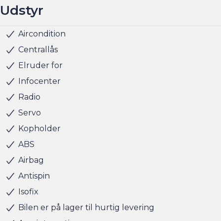
Udstyr
Lørdag kl. 11.00 - 15.00
Søndag kl. 10.00 - 15.00
Aircondition
Fjernbetjent centrallås
Kørecomputer
Udvendig temperaturmåler
Sædevarme for
Splitbagsæde
Stofindtræk
Centrallås
Elruder for
Infocenter
Radio
Servo
Kopholder
ABS
Airbag
Antispin
Isofix
Bilen er på lager til hurtig levering