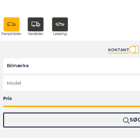
Personbiler
Varebiler
Leasing
KONTANT
Bilmærke
Model
SØ