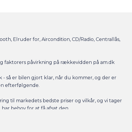
oth, Elruder for, Aircondition, CD/Radio, Centrallås,
r og faktorers påvirkning på rækkevidden på am.dk
- så er bilen gjort klar, når du kommer, og der er
en efterfølgende.
ing til markedets bedste priser og vilkår, og vi tager
 har behov for at få afsat den.