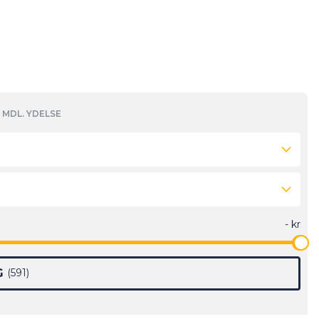
MDL. YDELSE
G
591