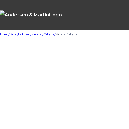
Biler /
Brugte biler /
Skoda /
Citigo /
Skoda Citigo
Oops... Failed to l