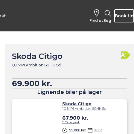
akt
Book tid
Find os
Søg
Skoda Citigo
+
A
1,0 MPI Ambition 60HK 5d
69.900 kr.
Lignende biler på lager
Skoda Citigo
1,0 MPI Ambition 60HK 5d
67.900
kr.
937
kr./md.
99.000 km
2017