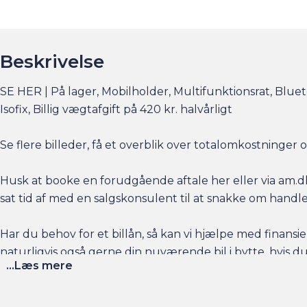
Beskrivelse
SE HER | På lager, Mobilholder, Multifunktionsrat, Blueto
Isofix, Billig vægtafgift på 420 kr. halvårligt
Se flere billeder, få et overblik over totalomkostninge
Husk at booke en forudgående aftale her eller via am.dk 
sat tid af med en salgskonsulent til at snakke om handl
Har du behov for et billån, så kan vi hjælpe med finansier
naturligvis også gerne din nuværende bil i bytte, hvis du
...Læs mere
Salgsafdelingen åbningstider:
Man-Fre kl. 10.00 - 17.00