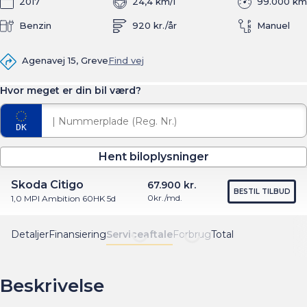
2017
24,4 km/l
99.000 km
Benzin
920 kr./år
Manuel
Agenavej 15, Greve
Find vej
Hvor meget er din bil værd?
Hent biloplysninger
Skoda Citigo
67.900 kr.
BESTIL TILBUD
0
kr./md.
1,0 MPI Ambition 60HK 5d
Detaljer
Finansiering
Serviceaftale
Forbrug
Total
Beskrivelse