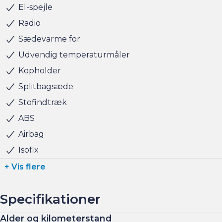
Salgsafdelingen åbningstider:
El-spejle
Man-Fre kl. 10.00 - 17.00
Radio
Lørdag kl. 11.00 - 15.00
Sædevarme for
Søndag kl. 10.00 - 15.00
Udvendig temperaturmåler
Kopholder
Splitbagsæde
Stofindtræk
ABS
Airbag
Isofix
+ Vis flere
Specifikationer
Alder og kilometerstand