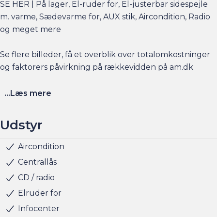
SE HER | På lager, El-ruder for, El-justerbar sidespejle
m. varme, Sædevarme for, AUX stik, Aircondition, Radio
og meget mere
Se flere billeder, få et overblik over totalomkostninger
og faktorers påvirkning på rækkevidden på am.dk
Husk at booke en forudgående aftale her eller via
...Læs mere
am.dk - så er bilen gjort klar, når du kommer, og der er
sat tid af med en salgskonsulent til at snakke om
Udstyr
handlen efterfølgende.
Aircondition
Startspærre
Bluetooth
Har du behov for et billån, så kan vi hjælpe med
Centrallås
finansiering til markedets bedste priser og vilkår, og vi
CD / radio
tager naturligvis også gerne din nuværende bil i bytte,
Elruder for
hvis du har behov for at få afsat den.
Infocenter