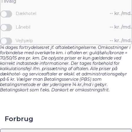
Tilvalg
--
kr./md.
Dækhotel
--
kr./md.
Lånebil
--
kr./md.
Vejhjælp
14 dages fortrydelsesret jf. aftalebetingelserne. Omkostninger i
forbindelse med overkørte km. i aftalen er: guld/sølv/bronze =
70/50/15 øre pr. km. De oplyste priser er kun gældende ved
korrekt indtastede informationer. Der tages forbehold for
kalkulationsfejl ifm. prissætning af aftalen. Alle priser på
dækhotel- og serviceaftaler er ekskl. et administrationsgebyr
på 6 kr. Vælger man Betalingsservice (PBS) som
betalingsmetode er der yderligere 14 kr./md i gebyr.
Betalingskort som f.eks. Dankort er omkostningsfrit.
Forbrug