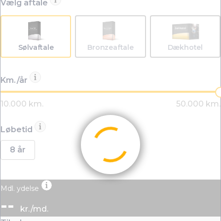
Vælg aftale
Sølvaftale
Bronzeaftale
Dækhotel
Km./år
Løbetid
8 år
Mdl. ydelse
--
kr./md.