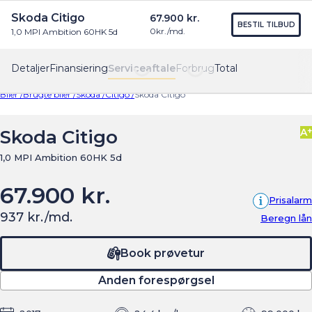
Skoda Citigo
67.900 kr.
Find os
Menu
BESTIL TILBUD
0
kr./md.
1,0 MPI Ambition 60HK 5d
Detaljer
Finansiering
Serviceaftale
Forbrug
Total
Biler /
Brugte biler /
Skoda /
Citigo /
Skoda Citigo
+
Skoda Citigo
A
1,0 MPI Ambition 60HK 5d
67.900 kr.
Prisalarm
937 kr./md.
Beregn lån
Book prøvetur
Anden forespørgsel